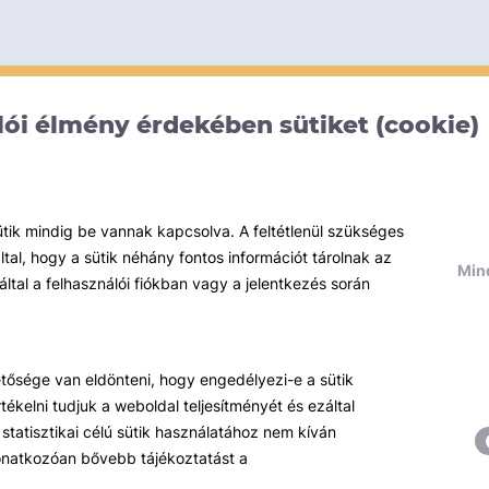
ói élmény érdekében sütiket (cookie)
ütik mindig be vannak kapcsolva. A feltétlenül szükséges
al, hogy a sütik néhány fontos információt tárolnak az
Mind
által a felhasználói fiókban vagy a jelentkezés során
hetősége van eldönteni, hogy engedélyezi-e a sütik
ékelni tudjuk a weboldal teljesítményét és ezáltal
statisztikai célú sütik használatához nem kíván
 vonatkozóan bővebb tájékoztatást a
Témáink
R