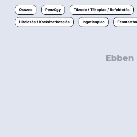
Ingatlanpiac
Összes
Pénzügy
Tőzsde / Tőkepiac / Befektetés
Fenntarthatóság
Hitelezés / Kockázatkezelés
Ingatlanpiac
Fenntarth
Ebben 