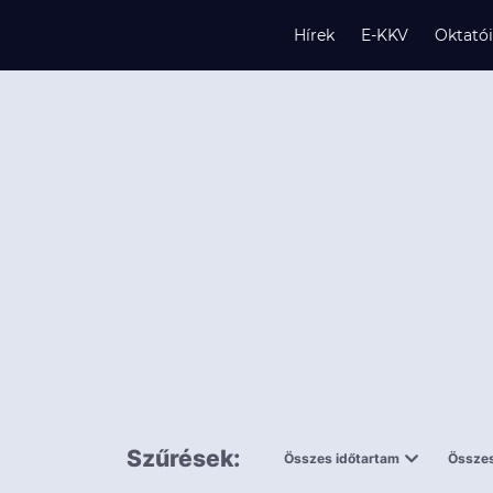
Hírek
E-KKV
Oktató
s
és
k
Szűrések:
Összes időtartam
Összes
0,5 napnál
ingy