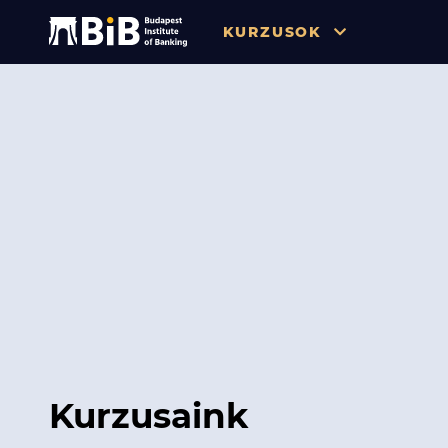
KURZUSOK
Összes
Pénzügy
Tőzsde / Tőkepiac / Befekteté
Soft skill
Menedzsment / Vállalatvezet
IT / Digitalizáció
Szabályozás / Megfelelés
Hatósági Képzések és Vizsgá
Kurzusaink
Hitelezés / Kockázatkezelés