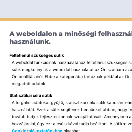
A weboldalon a minőségi felhasznál
használunk.
Feltétlenül szükséges sütik
A weboldal funkcióinak használatához feltétlenül szükséges s
sütik megkönnyítik a weboldal használatát az Ön számára azált
Ön beállításairól. Ebbe a kategóriába tartoznak például az Ön 
megadott adatok.
Statisztikai célú sütik
A forgalmi adatokat gyűjtő, statisztikai célú sütik kapcsán le
használatát. Ezek a sütik segítenek bennünket abban, hogy ért
tovább tudjuk fejleszteni annak szolgáltatásait. Amennyiben a 
hozzájárulni, úgy ezt a csúszkával tudja beállítani. A sütikre
Cookie tájékoztatónkban
olvashat