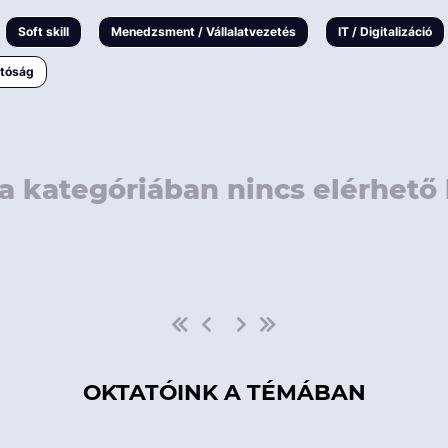
rövidebb
< 50 
Soft skill
Menedzsment / Vállalatvezetés
IT / Digitalizáció
1-3 napos
< 150
atóság
3 napnál
hosszabb
> 150
a kategóriában nincs elérhető 
OKTATÓINK A TÉMÁBAN