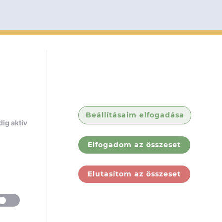
Beállításaim elfogadása
ig aktív
Elfogadom az összeset
Elutasítom az összeset
ólunk
Jogi