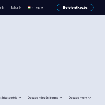
ink
Rólunk
Bejelentkezés
magyar
angol
 árkategória
Összes képzési forma
Összes nyelv
enes
Tantermi
angol