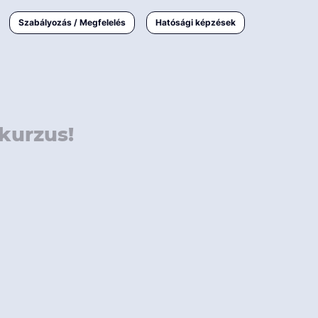
000 Ft
Online
magyar
Szabályozás / Megfelelés
Hatósági képzések
 000 Ft
Workshop
 000 Ft
E-learning
Vizsga / pótvizsga
kurzus!