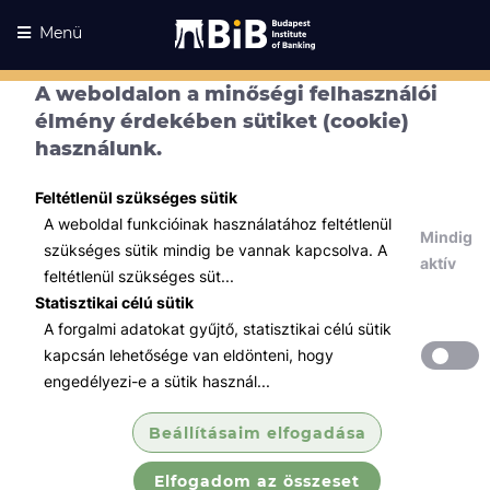
Menü
A weboldalon a minőségi felhasználói
élmény érdekében sütiket (cookie)
használunk.
Feltétlenül szükséges sütik
A weboldal funkcióinak használatához feltétlenül
Mindig
szükséges sütik mindig be vannak kapcsolva. A
aktív
feltétlenül szükséges süt...
Statisztikai célú sütik
A forgalmi adatokat gyűjtő, statisztikai célú sütik
Kurzusaink
Kurzusaink
kapcsán lehetősége van eldönteni, hogy
engedélyezi-e a sütik használ...
Minden témában
Beállításaim elfogadása
Összes
Elfogadom az összeset