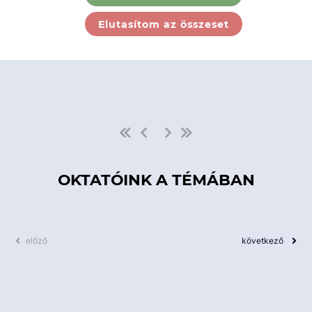
Ebben a kategóriában nincs
Elutasítom az összeset
elérhető kurzus!
OKTATÓINK A TÉMÁBAN
előző
következő