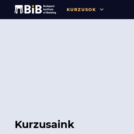
KURZUSOK
Összes
Pénzügy
Tőzsde / Tőkepiac / Befekteté
Soft skill
Menedzsment / Vállalatvezet
IT / Digitalizáció
Szabályozás / Megfelelés
Hatósági Képzések és Vizsgá
Kurzusaink
Hitelezés / Kockázatkezelés