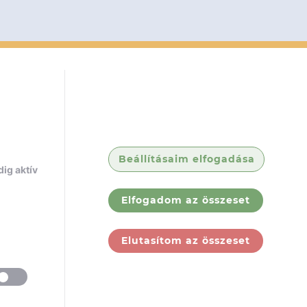
Beállításaim elfogadása
ig aktív
Elfogadom az összeset
Elutasítom az összeset
ólunk
Jogi