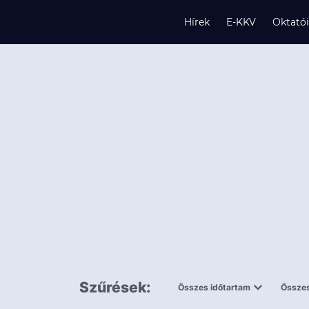
Hírek
E-KKV
Oktató
s
és
k
Szűrések:
Összes időtartam
Összes
0,5 napnál
ingy