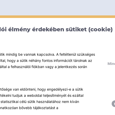
ói élmény érdekében sütiket (cookie)
ütik mindig be vannak kapcsolva. A feltétlenül szükséges
al, hogy a sütik néhány fontos információt tárolnak az
Mind
által a felhasználói fiókban vagy a jelentkezés során
hetősége van eldönteni, hogy engedélyezi-e a sütik
ékelni tudjuk a weboldal teljesítményét és ezáltal
statisztikai célú sütik használatához nem kíván
 vonatkozóan bővebb tájékoztatást a
Témáink
R