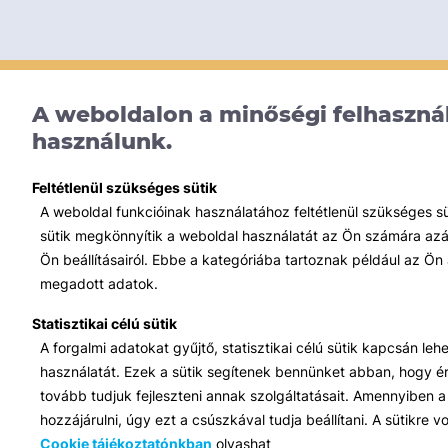
A weboldalon a minőségi felhasznál
használunk.
Feltétlenül szükséges sütik
A weboldal funkcióinak használatához feltétlenül szükséges s
sütik megkönnyítik a weboldal használatát az Ön számára azált
Ön beállításairól. Ebbe a kategóriába tartoznak például az Ön 
megadott adatok.
Statisztikai célú sütik
A forgalmi adatokat gyűjtő, statisztikai célú sütik kapcsán le
használatát. Ezek a sütik segítenek bennünket abban, hogy ért
tovább tudjuk fejleszteni annak szolgáltatásait. Amennyiben a 
hozzájárulni, úgy ezt a csúszkával tudja beállítani. A sütikre
Cookie tájékoztatónkban
olvashat