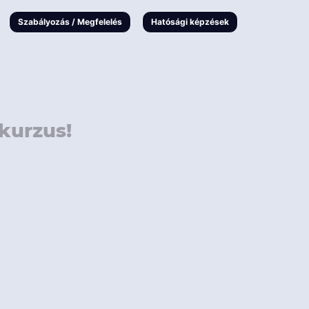
000 Ft
Online
magyar
Szabályozás / Megfelelés
Hatósági képzések
 000 Ft
Workshop
 000 Ft
E-learning
Vizsga / pótvizsga
kurzus!