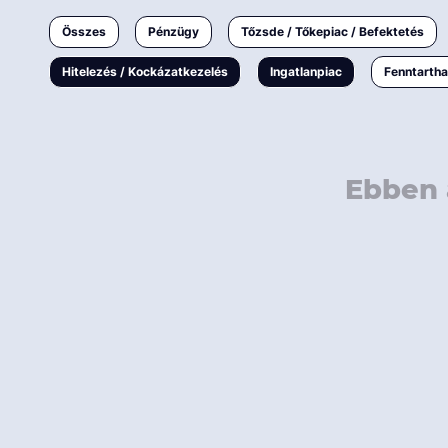
Ingatlanpiac
Összes
Pénzügy
Tőzsde / Tőkepiac / Befektetés
Fenntarthatóság
Hitelezés / Kockázatkezelés
Ingatlanpiac
Fenntarth
Ebben 