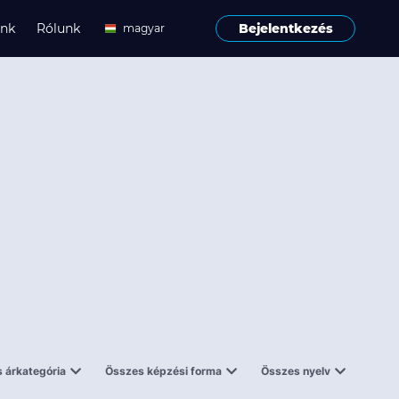
ink
Rólunk
Bejelentkezés
magyar
angol
 árkategória
Összes képzési forma
Összes nyelv
enes
Tantermi
angol