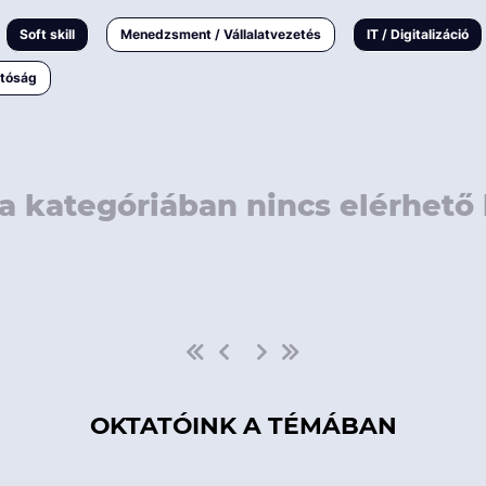
rövidebb
< 50 
Soft skill
Menedzsment / Vállalatvezetés
IT / Digitalizáció
1-3 napos
< 150
atóság
3 napnál
hosszabb
> 150
a kategóriában nincs elérhető 
OKTATÓINK A TÉMÁBAN