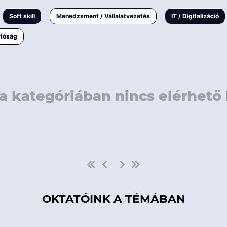
rövidebb
< 50 
Soft skill
Menedzsment / Vállalatvezetés
IT / Digitalizáció
1-3 napos
< 150
atóság
3 napnál
hosszabb
> 150
a kategóriában nincs elérhető 
OKTATÓINK A TÉMÁBAN