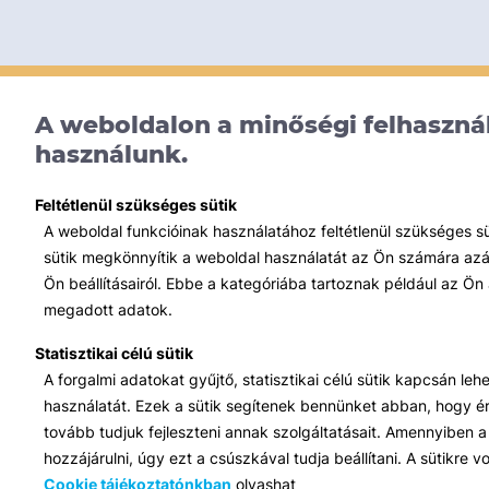
A weboldalon a minőségi felhasznál
használunk.
Feltétlenül szükséges sütik
A weboldal funkcióinak használatához feltétlenül szükséges s
sütik megkönnyítik a weboldal használatát az Ön számára azált
Ön beállításairól. Ebbe a kategóriába tartoznak például az Ön 
megadott adatok.
Statisztikai célú sütik
A forgalmi adatokat gyűjtő, statisztikai célú sütik kapcsán le
használatát. Ezek a sütik segítenek bennünket abban, hogy ért
tovább tudjuk fejleszteni annak szolgáltatásait. Amennyiben a 
hozzájárulni, úgy ezt a csúszkával tudja beállítani. A sütikre
Cookie tájékoztatónkban
olvashat