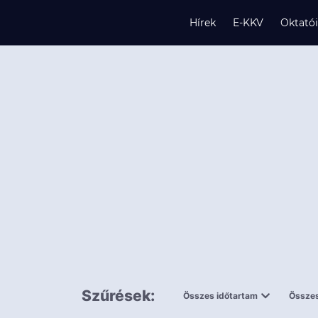
Hírek
E-KKV
Oktató
s
és
k
Szűrések:
Összes időtartam
Összes
0,5 napnál
ingy