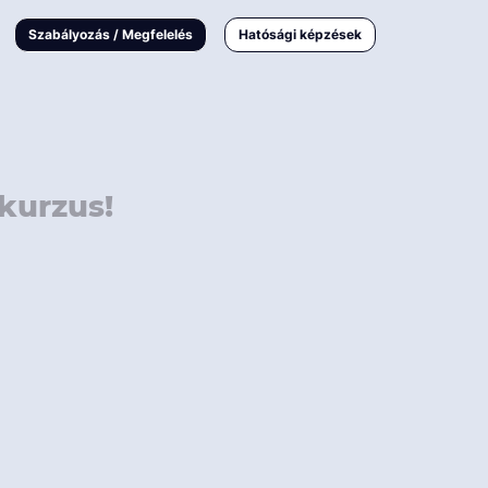
000 Ft
Online
magyar
Szabályozás / Megfelelés
Hatósági képzések
 000 Ft
Workshop
 000 Ft
E-learning
Vizsga / pótvizsga
kurzus!