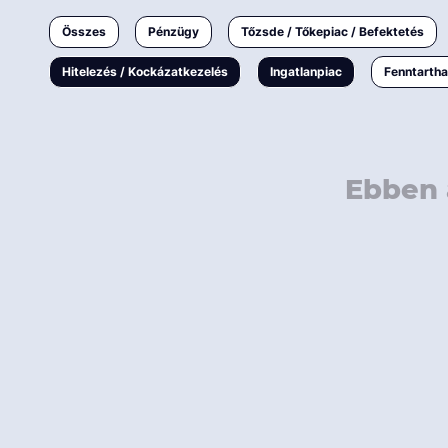
Ingatlanpiac
Összes
Pénzügy
Tőzsde / Tőkepiac / Befektetés
Fenntarthatóság
Hitelezés / Kockázatkezelés
Ingatlanpiac
Fenntarth
Ebben 