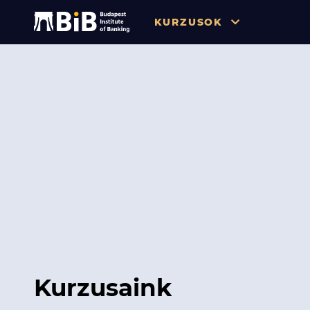
KURZUSOK
Összes
Pénzügy
Tőzsde / Tőkepiac / Befekteté
Soft skill
Menedzsment / Vállalatvezet
IT / Digitalizáció
Szabályozás / Megfelelés
Hatósági Képzések és Vizsgá
Kurzusaink
Hitelezés / Kockázatkezelés