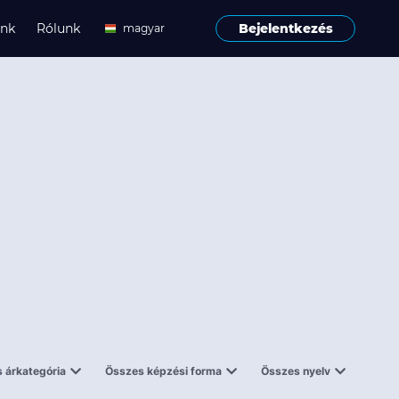
ink
Rólunk
Bejelentkezés
magyar
angol
 árkategória
Összes képzési forma
Összes nyelv
enes
Tantermi
angol