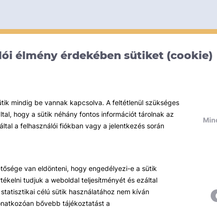
ói élmény érdekében sütiket (cookie)
ütik mindig be vannak kapcsolva. A feltétlenül szükséges
al, hogy a sütik néhány fontos információt tárolnak az
Mind
által a felhasználói fiókban vagy a jelentkezés során
hetősége van eldönteni, hogy engedélyezi-e a sütik
ékelni tudjuk a weboldal teljesítményét és ezáltal
statisztikai célú sütik használatához nem kíván
 vonatkozóan bővebb tájékoztatást a
Témáink
R