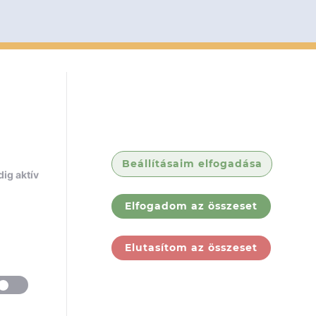
Beállításaim elfogadása
ig aktív
Elfogadom az összeset
Elutasítom az összeset
ólunk
Jogi