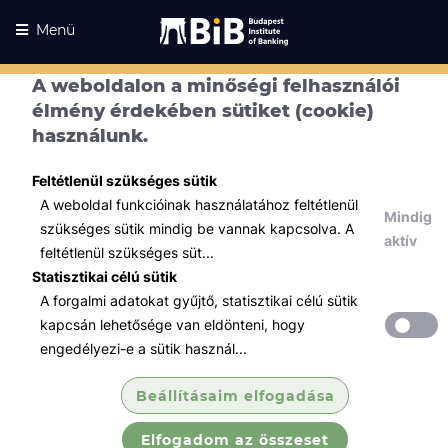
Menü
A weboldalon a minőségi felhasználói
élmény érdekében sütiket (cookie)
használunk.
Feltétlenül szükséges sütik
A weboldal funkcióinak használatához feltétlenül
Mindig
szükséges sütik mindig be vannak kapcsolva. A
aktív
feltétlenül szükséges süt...
Statisztikai célú sütik
A forgalmi adatokat gyűjtő, statisztikai célú sütik
Kurzusaink
Kurzusaink
kapcsán lehetősége van eldönteni, hogy
engedélyezi-e a sütik használ...
Minden témában
Beállításaim elfogadása
Összes
Elfogadom az összeset