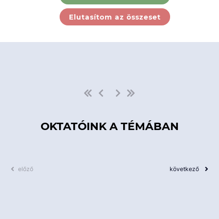
Ebben a kategóriában nincs
Elutasítom az összeset
elérhető kurzus!
OKTATÓINK A TÉMÁBAN
előző
következő