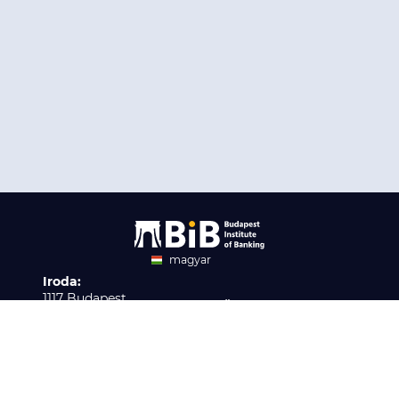
magyar
Iroda:
angol
1117 Budapest,
Ügyfélszolgálat:
Infopark stny. 1. I épület,
H-P 9:00 - 16:00
Nyilvántartási szám:
3. emelet 317. iroda
B/2020/001621
Elérhetőség:
info@bib-edu.hu