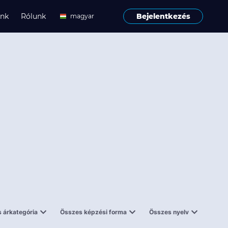
ink
Rólunk
Bejelentkezés
magyar
angol
 árkategória
Összes képzési forma
Összes nyelv
enes
Tantermi
angol