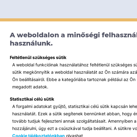
A weboldalon a minőségi felhasznál
használunk.
Feltétlenül szükséges sütik
A weboldal funkcióinak használatához feltétlenül szükséges s
sütik megkönnyítik a weboldal használatát az Ön számára azált
Ön beállításairól. Ebbe a kategóriába tartoznak például az Ön 
megadott adatok.
Statisztikai célú sütik
A forgalmi adatokat gyűjtő, statisztikai célú sütik kapcsán le
használatát. Ezek a sütik segítenek bennünket abban, hogy ért
tovább tudjuk fejleszteni annak szolgáltatásait. Amennyiben a 
hozzájárulni, úgy ezt a csúszkával tudja beállítani. A sütikre
Cookie tájékoztatónkban
olvashat