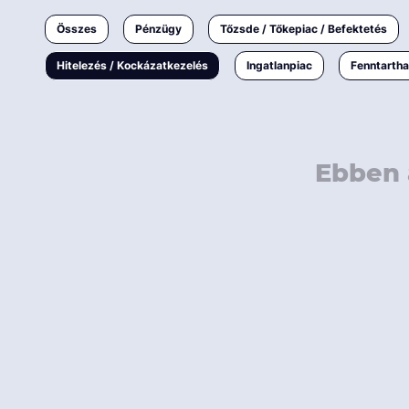
Ingatlanpiac
Összes
Pénzügy
Tőzsde / Tőkepiac / Befektetés
Fenntarthatóság
Hitelezés / Kockázatkezelés
Ingatlanpiac
Fenntarth
Ebben 