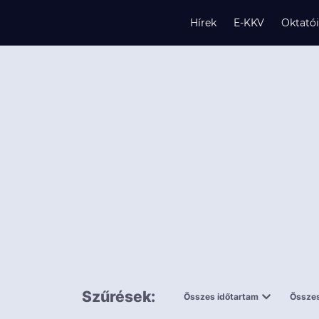
Hírek
E-KKV
Oktató
s
és
k
Szűrések:
Összes időtartam
Összes
0,5 napnál
ingy