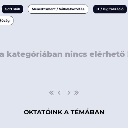
rövidebb
< 50 
Soft skill
Menedzsment / Vállalatvezetés
IT / Digitalizáció
1-3 napos
< 150
atóság
3 napnál
hosszabb
> 150
a kategóriában nincs elérhető 
OKTATÓINK A TÉMÁBAN