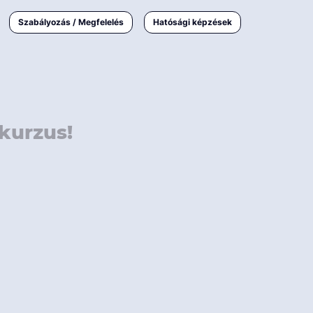
000 Ft
Online
magyar
Szabályozás / Megfelelés
Hatósági képzések
 000 Ft
Workshop
 000 Ft
E-learning
Vizsga / pótvizsga
kurzus!