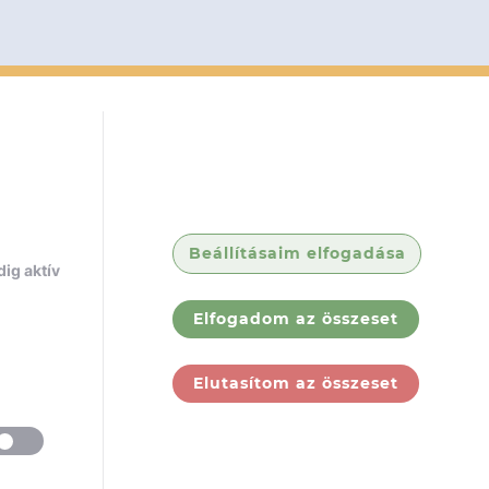
Beállításaim elfogadása
ig aktív
Elfogadom az összeset
Elutasítom az összeset
ólunk
Jogi