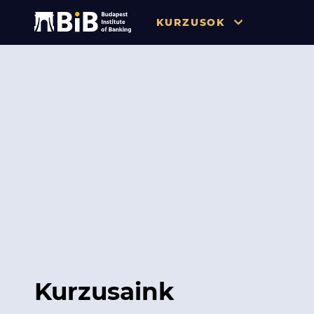
KURZUSOK
Összes
Pénzügy
Tőzsde / Tőkepiac / Befekteté
Soft skill
Menedzsment / Vállalatvezet
IT / Digitalizáció
Szabályozás / Megfelelés
Hatósági Képzések és Vizsgá
Kurzusaink
Hitelezés / Kockázatkezelés