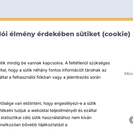
ói élmény érdekében sütiket (cookie)
ütik mindig be vannak kapcsolva. A feltétlenül szükséges
al, hogy a sütik néhány fontos információt tárolnak az
Mind
által a felhasználói fiókban vagy a jelentkezés során
hetősége van eldönteni, hogy engedélyezi-e a sütik
ékelni tudjuk a weboldal teljesítményét és ezáltal
statisztikai célú sütik használatához nem kíván
 vonatkozóan bővebb tájékoztatást a
Témáink
R