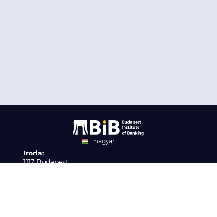
magyar
Iroda:
angol
1117 Budapest,
Ügyfélszolgálat:
Infopark stny. 1. I épület,
H-P 9:00 - 16:00
Nyilvántartási szám:
3. emelet 317. iroda
B/2020/001621
Elérhetőség:
info@bib-edu.hu