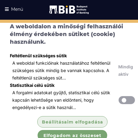
Menü
A weboldalon a minőségi felhasználói
élmény érdekében sütiket (cookie)
használunk.
Feltétlenül szükséges sütik
A weboldal funkcióinak használatához feltétlenül
Mindig
szükséges sütik mindig be vannak kapcsolva. A
aktív
feltétlenül szükséges süt...
Statisztikai célú sütik
A forgalmi adatokat gyűjtő, statisztikai célú sütik
Kurzusaink
Kurzusaink
kapcsán lehetősége van eldönteni, hogy
engedélyezi-e a sütik használ...
Minden témában
Beállításaim elfogadása
Összes
Elfogadom az összeset