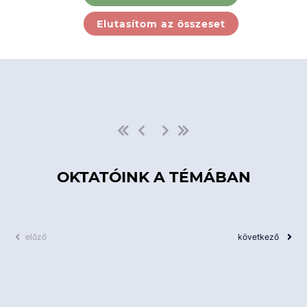
Ebben a kategóriában nincs
Elutasítom az összeset
elérhető kurzus!
OKTATÓINK A TÉMÁBAN
előző
következő