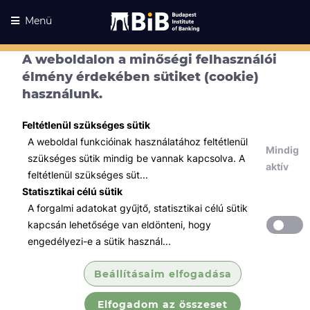
Menü
A weboldalon a minőségi felhasználói
élmény érdekében sütiket (cookie)
használunk.
Feltétlenül szükséges sütik
A weboldal funkcióinak használatához feltétlenül
Mindig
szükséges sütik mindig be vannak kapcsolva. A
aktív
feltétlenül szükséges süt...
Statisztikai célú sütik
A forgalmi adatokat gyűjtő, statisztikai célú sütik
Kurzusaink
Kurzusaink
kapcsán lehetősége van eldönteni, hogy
engedélyezi-e a sütik használ...
Minden témában
Beállításaim elfogadása
Összes
Elfogadom az összeset