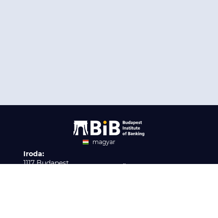
magyar
Iroda:
angol
1117 Budapest,
Ügyfélszolgálat:
Infopark stny. 1. I épület,
H-P 9:00 - 16:00
Nyilvántartási szám:
3. emelet 317. iroda
B/2020/001621
Elérhetőség:
info@bib-edu.hu