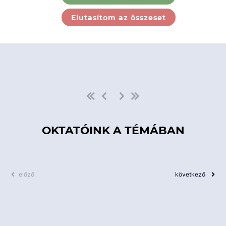
Ebben a kategóriában nincs
Elutasítom az összeset
elérhető kurzus!
OKTATÓINK A TÉMÁBAN
előző
következő