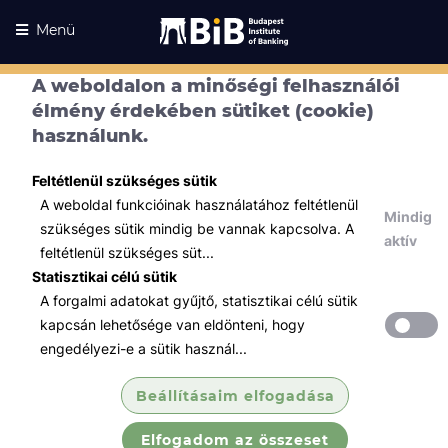
Menü
A weboldalon a minőségi felhasználói
Kurzusaink
élmény érdekében sütiket (cookie)
Kurzusaink
használunk.
Minden témában
Feltétlenül szükséges sütik
Összes
A weboldal funkcióinak használatához feltétlenül
Mindig
Tőzsde / Tőkepiac / Befektetés
szükséges sütik mindig be vannak kapcsolva. A
aktív
feltétlenül szükséges süt...
Közgazdaságtan modul (Tőzsdei
Statisztikai célú sütik
szakvizsga f...
A forgalmi adatokat gyűjtő, statisztikai célú sütik
Értékpapírok működésének közgazdasági
kapcsán lehetősége van eldönteni, hogy
háttere, állampapírpiac működése, vállalati
engedélyezi-e a sütik használ...
értékpapírok piaca, vállalatok pénzügyi
elemzésének alapjai.
Beállításaim elfogadása
Elfogadom az összeset