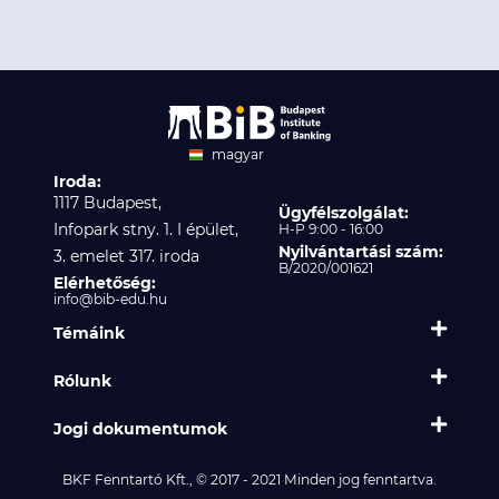
magyar
Iroda:
angol
1117 Budapest,
Ügyfélszolgálat:
Infopark stny. 1. I épület,
H-P 9:00 - 16:00
Nyilvántartási szám:
3. emelet 317. iroda
B/2020/001621
Elérhetőség:
info@bib-edu.hu
Témáink
Rólunk
Jogi dokumentumok
BKF Fenntartó Kft., © 2017 - 2021 Minden jog fenntartva.