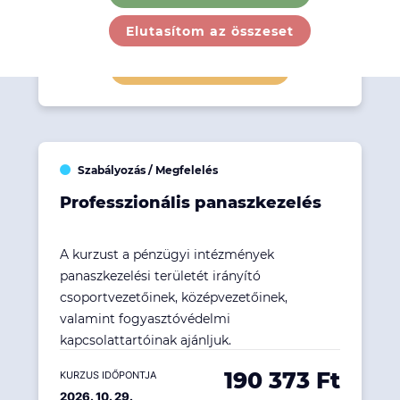
145 923 Ft
KURZUS IDŐPONTJA
Kezdés 2026. 09. 26...
Elutasítom az összeset
Részletek megtekintése
Szabályozás / Megfelelés
Professzionális panaszkezelés
A kurzust a pénzügyi intézmények
panaszkezelési területét irányító
csoportvezetőinek, középvezetőinek,
valamint fogyasztóvédelmi
kapcsolattartóinak ajánljuk.
190 373 Ft
KURZUS IDŐPONTJA
2026. 10. 29.