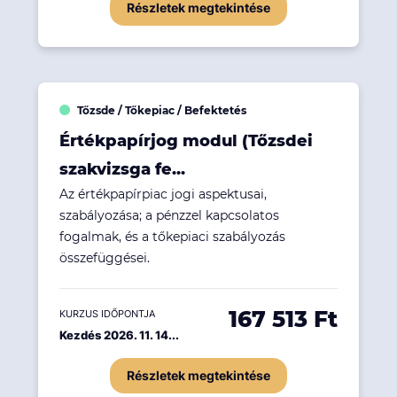
Részletek megtekintése
Tőzsde / Tőkepiac / Befektetés
Értékpapírjog modul (Tőzsdei
szakvizsga fe...
Az értékpapírpiac jogi aspektusai,
szabályozása; a pénzzel kapcsolatos
fogalmak, és a tőkepiaci szabályozás
összefüggései.
167 513 Ft
KURZUS IDŐPONTJA
Kezdés 2026. 11. 14...
Részletek megtekintése