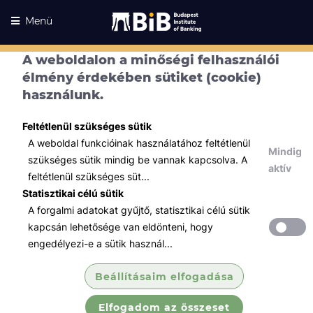
Menü
A weboldalon a minőségi felhasználói
élmény érdekében sütiket (cookie)
használunk.
Feltétlenül szükséges sütik
A weboldal funkcióinak használatához feltétlenül
Mindig
szükséges sütik mindig be vannak kapcsolva. A
aktív
feltétlenül szükséges süt...
Statisztikai célú sütik
A forgalmi adatokat gyűjtő, statisztikai célú sütik
Kurzusaink
Kurzusaink
kapcsán lehetősége van eldönteni, hogy
engedélyezi-e a sütik használ...
Minden témában
Beállításaim elfogadása
Összes
Elfogadom az összeset