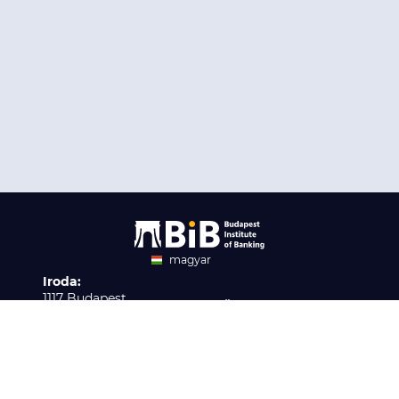
magyar
Iroda:
angol
1117 Budapest,
Ügyfélszolgálat:
Infopark stny. 1. I épület,
H-P 9:00 - 16:00
Nyilvántartási szám:
3. emelet 317. iroda
B/2020/001621
Elérhetőség:
info@bib-edu.hu