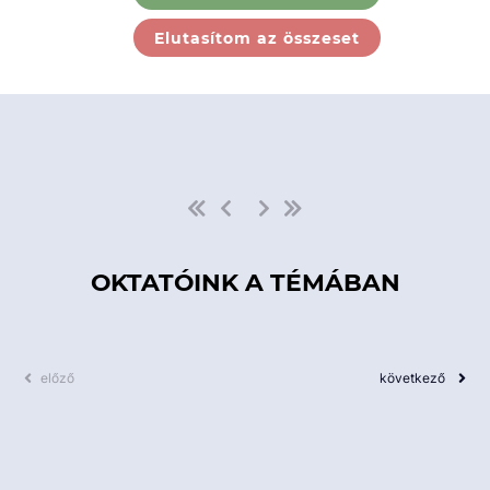
Ebben a kategóriában nincs
Elutasítom az összeset
elérhető kurzus!
OKTATÓINK A TÉMÁBAN
előző
következő