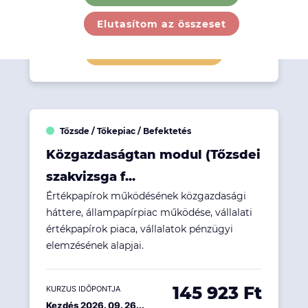
558 673 Ft
KURZUS IDŐPONTJA
Kezdés 2026. 09. 26...
Elutasítom az összeset
Részletek megtekintése
Tőzsde / Tőkepiac / Befektetés
Közgazdaságtan modul (Tőzsdei
szakvizsga f...
Értékpapírok működésének közgazdasági
háttere, állampapírpiac működése, vállalati
értékpapírok piaca, vállalatok pénzügyi
elemzésének alapjai.
145 923 Ft
KURZUS IDŐPONTJA
Kezdés 2026. 09. 26...