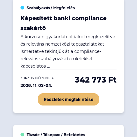
Szabályozás / Megfelelés
Képesített banki compliance
szakértő
A kurzuson gyakorlati oldalról megközelítve
és releváns nemzetközi tapasztalatokat
ismertetve tekintjük át a compliance-
releváns szabályozási területekkel
kapcsolatos ...
342 773 Ft
KURZUS IDŐPONTJA
2026. 11. 03-04.
Részletek megtekintése
Tőzsde / Tőkepiac / Befektetés