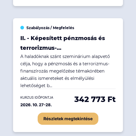
Szabályozás / Megfelelés
II. - Képesített pénzmosás és
terrorizmus-...
A haladóknak szánt szeminárium alapvető
célja, hogy a pénzmosás és a terrorizmus-
finanszírozás megelőzése témakörében
aktuális ismereteket és elmélyülési
lehetőséget b...
342 773 Ft
KURZUS IDŐPONTJA
2026. 10. 27-28.
Részletek megtekintése