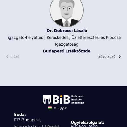
Dr. Dobrocsi László
igazgató-helyettes | Kereskedési, Üzletfejlesztési és Kibocsátói
Igazgatóság
Budapesti Értéktőzsde
előző
következő
magyar
Iroda:
angol
1117 Budapest,
Ügyfélszolgálat:
Infopark stny. 1. I épület,
H-P 9:00 - 16:00