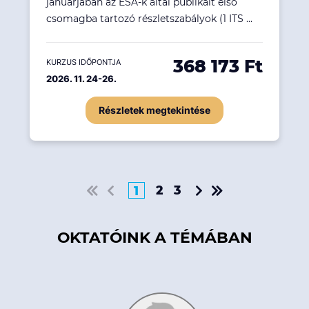
januárjában az ESA-k által publikált első
csomagba tartozó részletszabályok (1 ITS ...
368 173 Ft
KURZUS IDŐPONTJA
2026. 11. 24-26.
Részletek megtekintése
2
3
1
OKTATÓINK A TÉMÁBAN