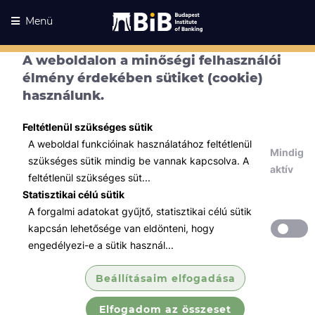
Menü
A weboldalon a minőségi felhasználói
Kurzusaink
élmény érdekében sütiket (cookie)
Kurzusaink
használunk.
Minden témában
Feltétlenül szükséges sütik
Összes
A weboldal funkcióinak használatához feltétlenül
Mindig
Tőzsde / Tőkepiac / Befektetés
szükséges sütik mindig be vannak kapcsolva. A
aktív
feltétlenül szükséges süt...
Tőzsdei szakvizsga felkészítő
Statisztikai célú sütik
tanfolyam (B...
A forgalmi adatokat gyűjtő, statisztikai célú sütik
Megismertetjük 4 képzési részen keresztül
kapcsán lehetősége van eldönteni, hogy
az értékpapírpiaccal kapcsolatos
engedélyezi-e a sütik használ...
legfontosabb fogalmakat, szabályokat,
összefüggéseket és folyamatokat.
Beállításaim elfogadása
Elfogadom az összeset