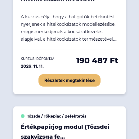
A kurzus célja, hogy a hallgatók betekintést
nyerjenek a hitelkockázatok modellezésébe,
megismerkedjenek a kockázatkezelés
alapjaival, a hitelkockázatok természetével....
190 487 Ft
KURZUS IDŐPONTJA
2026. 11. 11.
Részletek megtekintése
Tőzsde / Tőkepiac / Befektetés
Értékpapírjog modul (Tőzsdei
szakvizsga fe...