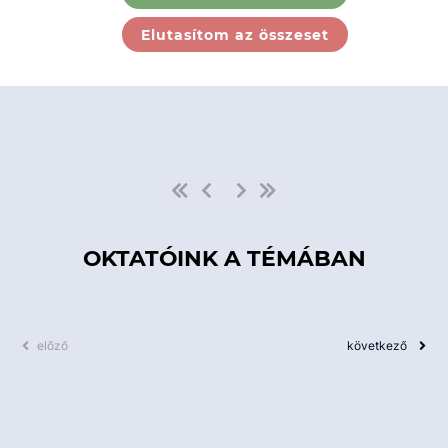
Ebben a kategóriában nincs
Elutasítom az összeset
elérhető kurzus!
OKTATÓINK A TÉMÁBAN
előző
következő