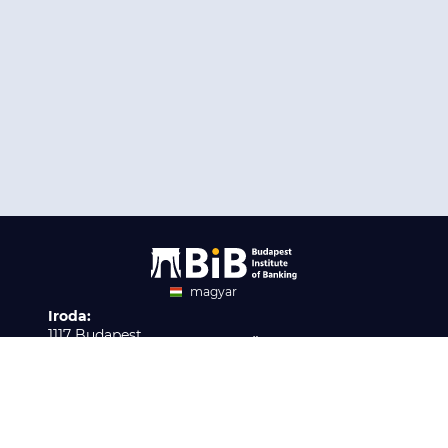
magyar
Iroda:
angol
1117 Budapest,
Ügyfélszolgálat:
Infopark stny. 1. I épület,
H-P 9:00 - 16:00
Nyilvántartási szám:
3. emelet 317. iroda
B/2020/001621
Elérhetőség:
info@bib-edu.hu