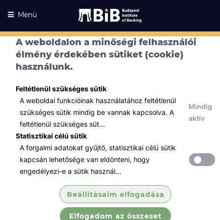
Menü
A weboldalon a minőségi felhasználói
élmény érdekében sütiket (cookie)
használunk.
Feltétlenül szükséges sütik
A weboldal funkcióinak használatához feltétlenül
Mindig
szükséges sütik mindig be vannak kapcsolva. A
aktív
feltétlenül szükséges süt...
Statisztikai célú sütik
A forgalmi adatokat gyűjtő, statisztikai célú sütik
Kurzusaink
Kurzusaink
kapcsán lehetősége van eldönteni, hogy
engedélyezi-e a sütik használ...
Minden témában
Beállításaim elfogadása
Összes
Elfogadom az összeset