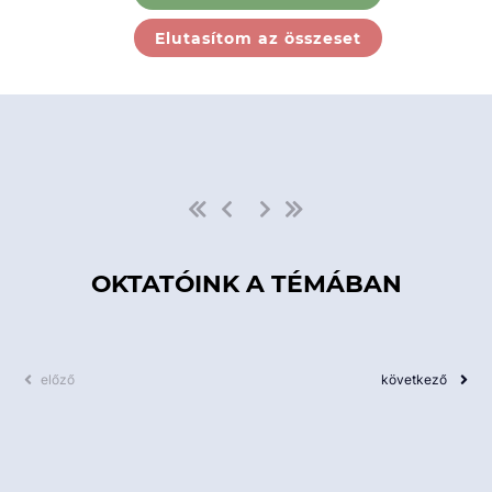
Ebben a kategóriában nincs
Elutasítom az összeset
elérhető kurzus!
OKTATÓINK A TÉMÁBAN
előző
következő