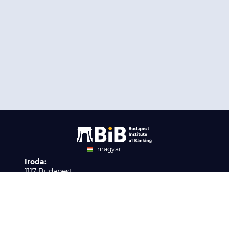
magyar
Iroda:
angol
1117 Budapest,
Ügyfélszolgálat:
Infopark stny. 1. I épület,
H-P 9:00 - 16:00
Nyilvántartási szám:
3. emelet 317. iroda
B/2020/001621
Elérhetőség:
info@bib-edu.hu