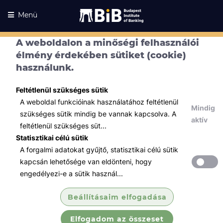
Menü
A weboldalon a minőségi felhasználói
élmény érdekében sütiket (cookie)
használunk.
Feltétlenül szükséges sütik
A weboldal funkcióinak használatához feltétlenül
Mindig
szükséges sütik mindig be vannak kapcsolva. A
aktív
feltétlenül szükséges süt...
Statisztikai célú sütik
A forgalmi adatokat gyűjtő, statisztikai célú sütik
Kurzusaink
Kurzusaink
kapcsán lehetősége van eldönteni, hogy
engedélyezi-e a sütik használ...
Minden témában
Beállításaim elfogadása
Összes
Elfogadom az összeset