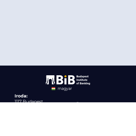
magyar
Iroda:
angol
1117 Budapest,
Ügyfélszolgálat:
Infopark stny. 1. I épület,
H-P 9:00 - 16:00
Nyilvántartási szám:
3. emelet 317. iroda
B/2020/001621
Elérhetőség:
info@bib-edu.hu