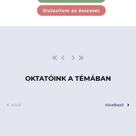
Ebben a kategóriában nincs
Elutasítom az összeset
elérhető kurzus!
OKTATÓINK A TÉMÁBAN
előző
következő