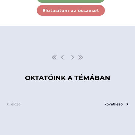
Ebben a kategóriában nincs
Elutasítom az összeset
elérhető kurzus!
OKTATÓINK A TÉMÁBAN
előző
következő