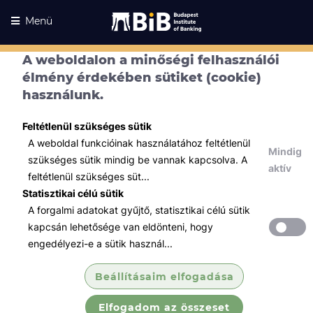
Menü
A weboldalon a minőségi felhasználói
élmény érdekében sütiket (cookie)
használunk.
Feltétlenül szükséges sütik
A weboldal funkcióinak használatához feltétlenül
Mindig
szükséges sütik mindig be vannak kapcsolva. A
aktív
feltétlenül szükséges süt...
Statisztikai célú sütik
A forgalmi adatokat gyűjtő, statisztikai célú sütik
Kurzusaink
Kurzusaink
kapcsán lehetősége van eldönteni, hogy
engedélyezi-e a sütik használ...
Minden témában
Beállításaim elfogadása
Összes
Elfogadom az összeset