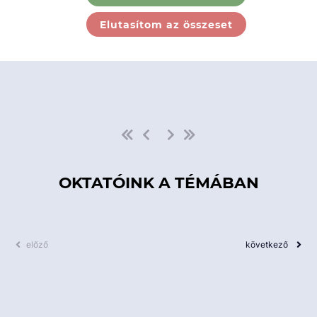
Ebben a kategóriában nincs
Elutasítom az összeset
elérhető kurzus!
OKTATÓINK A TÉMÁBAN
előző
következő