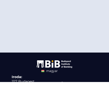
magyar
Iroda:
angol
1117 Budapest,
Ügyfélszolgálat:
Infopark stny. 1. I épület,
H-P 9:00 - 16:00
Nyilvántartási szám:
3. emelet 317. iroda
B/2020/001621
Elérhetőség:
info@bib-edu.hu