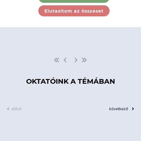
Ebben a kategóriában nincs
Elutasítom az összeset
elérhető kurzus!
OKTATÓINK A TÉMÁBAN
előző
következő