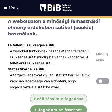
Menü
A weboldalon a minőségi felhasználói
élmény érdekében sütiket (cookie)
használunk.
Feltétlenül szükséges sütik
A weboldal funkcióinak használatához feltétlenül
Mindig
szükséges sütik mindig be vannak kapcsolva. A
aktív
feltétlenül szükséges süt...
Statisztikai célú sütik
A forgalmi adatokat gyűjtő, statisztikai célú sütik
Kurzusaink
Kurzusaink
kapcsán lehetősége van eldönteni, hogy
engedélyezi-e a sütik használ...
Minden témában
Beállításaim elfogadása
Összes
Elfogadom az összeset