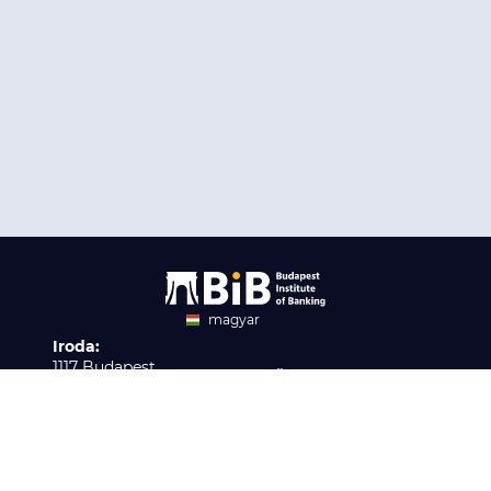
magyar
Iroda:
angol
1117 Budapest,
Ügyfélszolgálat:
Infopark stny. 1. I épület,
H-P 9:00 - 16:00
Nyilvántartási szám:
3. emelet 317. iroda
B/2020/001621
Elérhetőség:
info@bib-edu.hu