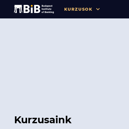
KURZUSOK
Összes
Pénzügy
Tőzsde / Tőkepiac / Befekteté
Soft skill
Menedzsment / Vállalatvezet
IT / Digitalizáció
Szabályozás / Megfelelés
Hatósági Képzések és Vizsgá
Kurzusaink
Hitelezés / Kockázatkezelés