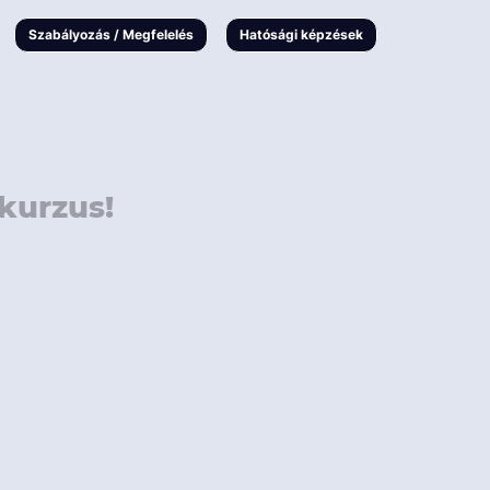
000 Ft
Online
magyar
Szabályozás / Megfelelés
Hatósági képzések
 000 Ft
Workshop
 000 Ft
E-learning
Vizsga / pótvizsga
kurzus!