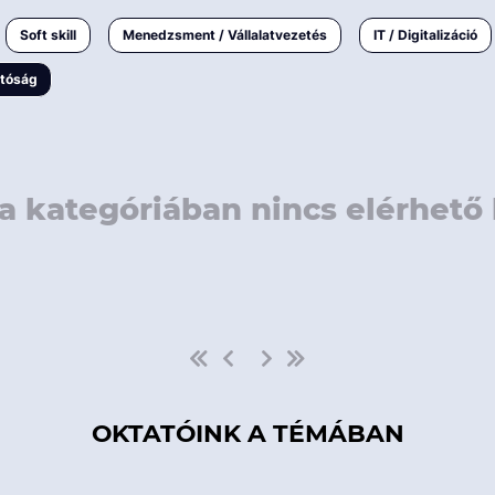
rövidebb
< 50 
Soft skill
Menedzsment / Vállalatvezetés
IT / Digitalizáció
1-3 napos
< 150
atóság
3 napnál
hosszabb
> 150
a kategóriában nincs elérhető 
OKTATÓINK A TÉMÁBAN