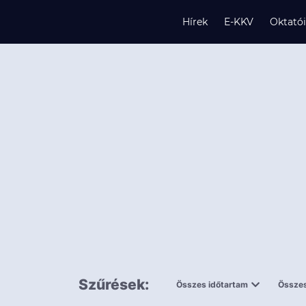
Hírek
E-KKV
Oktató
s
és
k
Szűrések:
Összes időtartam
Összes
0,5 napnál
ingy