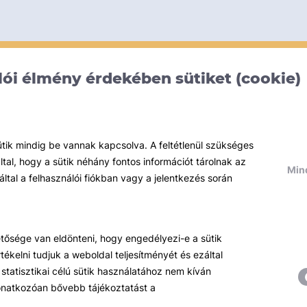
ói élmény érdekében sütiket (cookie)
ütik mindig be vannak kapcsolva. A feltétlenül szükséges
al, hogy a sütik néhány fontos információt tárolnak az
Mind
által a felhasználói fiókban vagy a jelentkezés során
hetősége van eldönteni, hogy engedélyezi-e a sütik
ékelni tudjuk a weboldal teljesítményét és ezáltal
statisztikai célú sütik használatához nem kíván
 vonatkozóan bővebb tájékoztatást a
Témáink
R