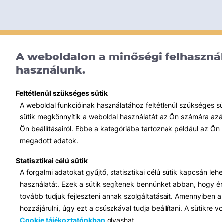
A weboldalon a minőségi felhasznál
használunk.
Feltétlenül szükséges sütik
A weboldal funkcióinak használatához feltétlenül szükséges s
sütik megkönnyítik a weboldal használatát az Ön számára azált
Ön beállításairól. Ebbe a kategóriába tartoznak például az Ön 
megadott adatok.
Statisztikai célú sütik
A forgalmi adatokat gyűjtő, statisztikai célú sütik kapcsán le
használatát. Ezek a sütik segítenek bennünket abban, hogy ért
tovább tudjuk fejleszteni annak szolgáltatásait. Amennyiben a 
hozzájárulni, úgy ezt a csúszkával tudja beállítani. A sütikre
Cookie tájékoztatónkban
olvashat