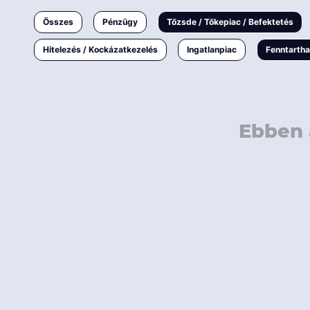
Ingatlanpiac
Összes
Pénzügy
Tőzsde / Tőkepiac / Befektetés
Fenntarthatóság
Hitelezés / Kockázatkezelés
Ingatlanpiac
Fenntarth
Ebben 