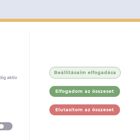
Beállításaim elfogadása
ig aktív
Elfogadom az összeset
Elutasítom az összeset
ólunk
Jogi