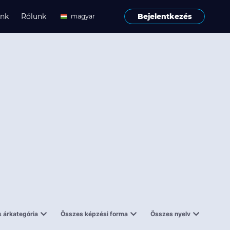
ink
Rólunk
Bejelentkezés
magyar
angol
 árkategória
Összes képzési forma
Összes nyelv
enes
Tantermi
angol