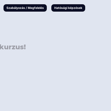
000 Ft
Online
magyar
Szabályozás / Megfelelés
Hatósági képzések
 000 Ft
Workshop
 000 Ft
E-learning
Vizsga / pótvizsga
kurzus!