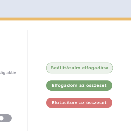
Beállításaim elfogadása
ig aktív
Elfogadom az összeset
Elutasítom az összeset
ólunk
Jogi