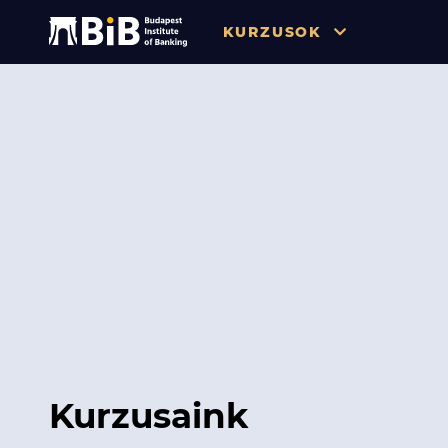
KURZUSOK
Összes
Pénzügy
Tőzsde / Tőkepiac / Befekteté
Soft skill
Menedzsment / Vállalatvezet
IT / Digitalizáció
Szabályozás / Megfelelés
Hatósági Képzések és Vizsgá
Kurzusaink
Hitelezés / Kockázatkezelés