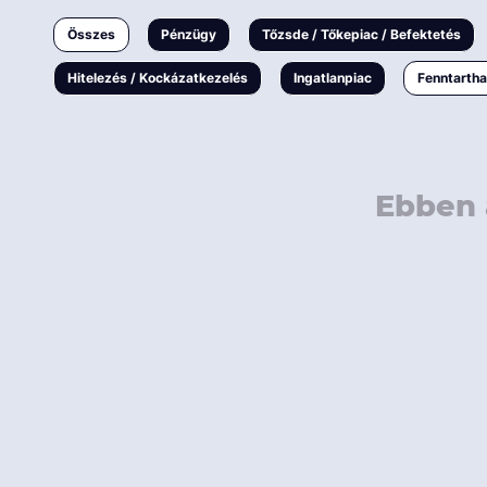
Ingatlanpiac
Összes
Pénzügy
Tőzsde / Tőkepiac / Befektetés
Fenntarthatóság
Hitelezés / Kockázatkezelés
Ingatlanpiac
Fenntarth
Ebben 