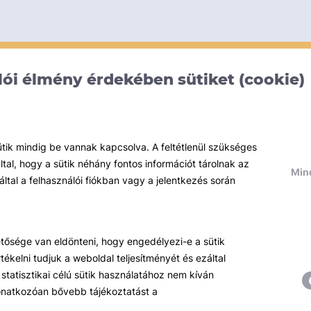
ói élmény érdekében sütiket (cookie)
ütik mindig be vannak kapcsolva. A feltétlenül szükséges
al, hogy a sütik néhány fontos információt tárolnak az
Mind
által a felhasználói fiókban vagy a jelentkezés során
hetősége van eldönteni, hogy engedélyezi-e a sütik
ékelni tudjuk a weboldal teljesítményét és ezáltal
statisztikai célú sütik használatához nem kíván
 vonatkozóan bővebb tájékoztatást a
Témáink
R