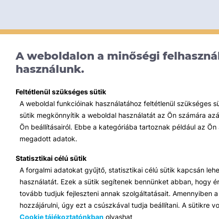
A weboldalon a minőségi felhasznál
használunk.
Feltétlenül szükséges sütik
A weboldal funkcióinak használatához feltétlenül szükséges s
sütik megkönnyítik a weboldal használatát az Ön számára azált
Ön beállításairól. Ebbe a kategóriába tartoznak például az Ön 
megadott adatok.
Statisztikai célú sütik
A forgalmi adatokat gyűjtő, statisztikai célú sütik kapcsán le
használatát. Ezek a sütik segítenek bennünket abban, hogy ért
tovább tudjuk fejleszteni annak szolgáltatásait. Amennyiben a 
hozzájárulni, úgy ezt a csúszkával tudja beállítani. A sütikre
Cookie tájékoztatónkban
olvashat