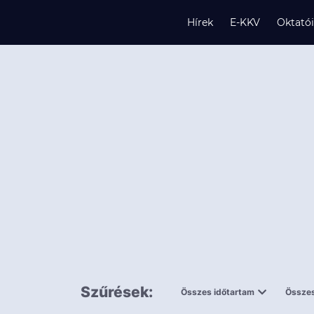
Hírek
E-KKV
Oktató
s
és
k
Szűrések:
Összes időtartam
Összes
0,5 napnál
ingy