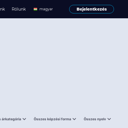
ink
Rólunk
Bejelentkezés
magyar
angol
 árkategória
Összes képzési forma
Összes nyelv
enes
Tantermi
angol