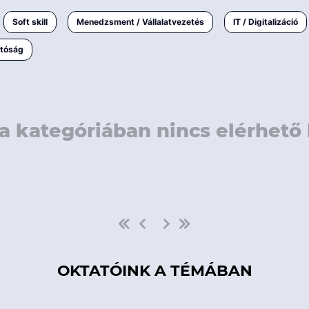
rövidebb
< 50 
Soft skill
Menedzsment / Vállalatvezetés
IT / Digitalizáció
1-3 napos
< 150
atóság
3 napnál
hosszabb
> 150
a kategóriában nincs elérhető 
OKTATÓINK A TÉMÁBAN