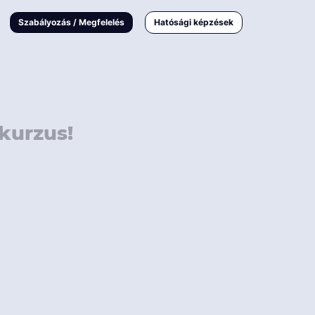
000 Ft
Online
magyar
Szabályozás / Megfelelés
Hatósági képzések
 000 Ft
Workshop
 000 Ft
E-learning
Vizsga / pótvizsga
kurzus!