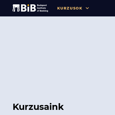
KURZUSOK
Összes
Pénzügy
Tőzsde / Tőkepiac / Befekteté
Soft skill
Menedzsment / Vállalatvezet
IT / Digitalizáció
Szabályozás / Megfelelés
Hatósági Képzések és Vizsgá
Kurzusaink
Hitelezés / Kockázatkezelés