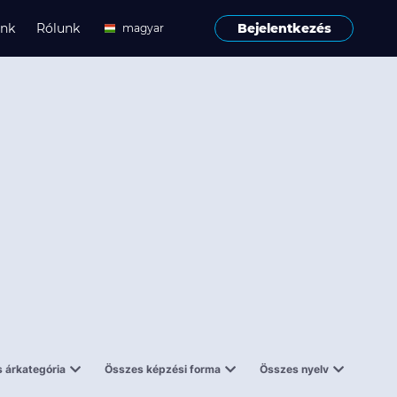
ink
Rólunk
Bejelentkezés
magyar
angol
 árkategória
Összes képzési forma
Összes nyelv
enes
Tantermi
angol