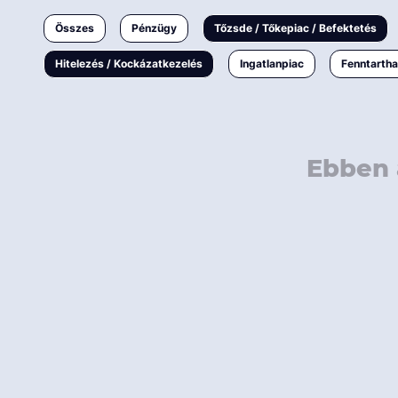
Ingatlanpiac
Összes
Pénzügy
Tőzsde / Tőkepiac / Befektetés
Fenntarthatóság
Hitelezés / Kockázatkezelés
Ingatlanpiac
Fenntarth
Ebben 