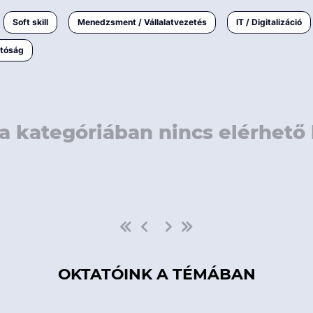
rövidebb
< 50 
Soft skill
Menedzsment / Vállalatvezetés
IT / Digitalizáció
1-3 napos
< 150
atóság
3 napnál
hosszabb
> 150
a kategóriában nincs elérhető 
OKTATÓINK A TÉMÁBAN