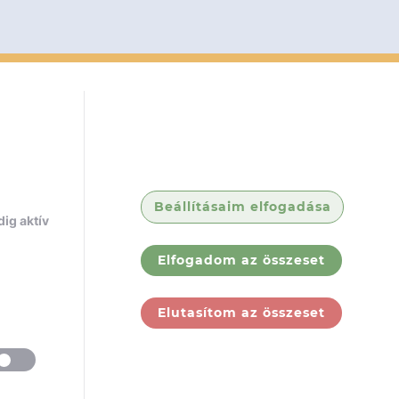
Beállításaim elfogadása
ig aktív
Elfogadom az összeset
Elutasítom az összeset
ólunk
Jogi