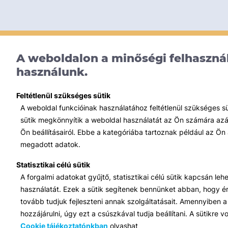
A weboldalon a minőségi felhasznál
használunk.
Feltétlenül szükséges sütik
A weboldal funkcióinak használatához feltétlenül szükséges s
sütik megkönnyítik a weboldal használatát az Ön számára azált
Ön beállításairól. Ebbe a kategóriába tartoznak például az Ön 
megadott adatok.
Statisztikai célú sütik
A forgalmi adatokat gyűjtő, statisztikai célú sütik kapcsán le
használatát. Ezek a sütik segítenek bennünket abban, hogy ért
tovább tudjuk fejleszteni annak szolgáltatásait. Amennyiben a 
hozzájárulni, úgy ezt a csúszkával tudja beállítani. A sütikre
Cookie tájékoztatónkban
olvashat