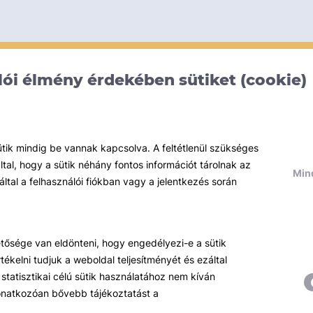
ói élmény érdekében sütiket (cookie)
ütik mindig be vannak kapcsolva. A feltétlenül szükséges
al, hogy a sütik néhány fontos információt tárolnak az
Mind
által a felhasználói fiókban vagy a jelentkezés során
hetősége van eldönteni, hogy engedélyezi-e a sütik
ékelni tudjuk a weboldal teljesítményét és ezáltal
statisztikai célú sütik használatához nem kíván
 vonatkozóan bővebb tájékoztatást a
Témáink
R