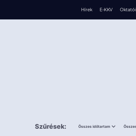
Hírek
E-KKV
Oktató
s
és
k
Szűrések:
Összes időtartam
Összes
0,5 napnál
ingy