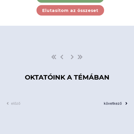
Ebben a kategóriában nincs
Elutasítom az összeset
elérhető kurzus!
OKTATÓINK A TÉMÁBAN
előző
következő