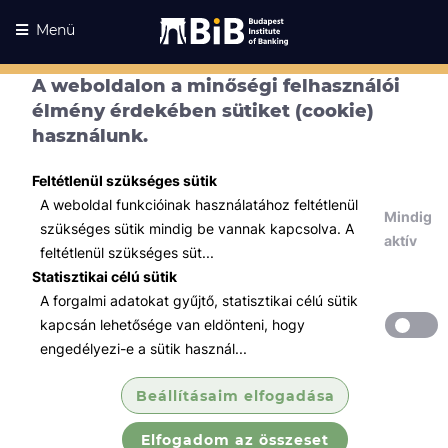
Menü
A weboldalon a minőségi felhasználói
élmény érdekében sütiket (cookie)
használunk.
Feltétlenül szükséges sütik
A weboldal funkcióinak használatához feltétlenül
Mindig
szükséges sütik mindig be vannak kapcsolva. A
aktív
feltétlenül szükséges süt...
Statisztikai célú sütik
A forgalmi adatokat gyűjtő, statisztikai célú sütik
Kurzusaink
Kurzusaink
kapcsán lehetősége van eldönteni, hogy
engedélyezi-e a sütik használ...
Minden témában
Beállításaim elfogadása
Összes
Elfogadom az összeset