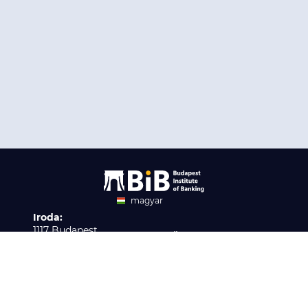
magyar
Iroda:
angol
1117 Budapest,
Ügyfélszolgálat:
Infopark stny. 1. I épület,
H-P 9:00 - 16:00
Nyilvántartási szám:
3. emelet 317. iroda
B/2020/001621
Elérhetőség:
info@bib-edu.hu