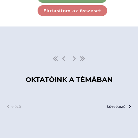
Ebben a kategóriában nincs
Elutasítom az összeset
elérhető kurzus!
OKTATÓINK A TÉMÁBAN
előző
következő