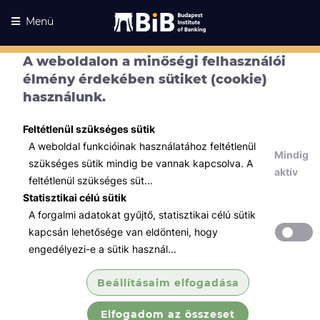
Menü
A weboldalon a minőségi felhasználói
élmény érdekében sütiket (cookie)
használunk.
Feltétlenül szükséges sütik
A weboldal funkcióinak használatához feltétlenül
Mindig
szükséges sütik mindig be vannak kapcsolva. A
aktív
feltétlenül szükséges süt...
Statisztikai célú sütik
A forgalmi adatokat gyűjtő, statisztikai célú sütik
Kurzusaink
Kurzusaink
kapcsán lehetősége van eldönteni, hogy
engedélyezi-e a sütik használ...
Minden témában
Beállításaim elfogadása
Összes
Elfogadom az összeset