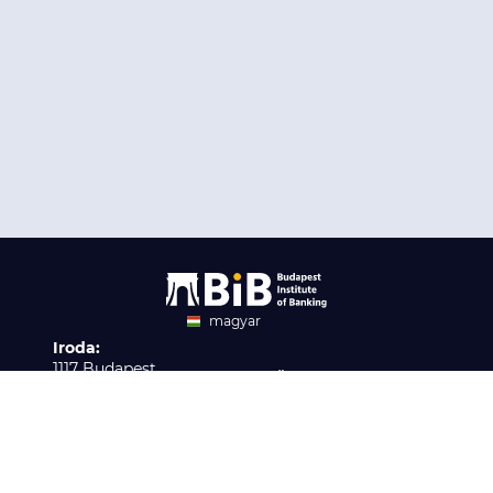
magyar
Iroda:
angol
1117 Budapest,
Ügyfélszolgálat:
Infopark stny. 1. I épület,
H-P 9:00 - 16:00
Nyilvántartási szám:
3. emelet 317. iroda
B/2020/001621
Elérhetőség:
info@bib-edu.hu