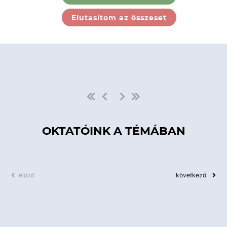
Ebben a kategóriában nincs
Elutasítom az összeset
elérhető kurzus!
OKTATÓINK A TÉMÁBAN
előző
következő