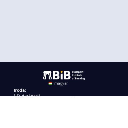
magyar
Iroda:
angol
1117 Budapest,
Ügyfélszolgálat:
Infopark stny. 1. I épület,
H-P 9:00 - 16:00
Nyilvántartási szám:
3. emelet 317. iroda
B/2020/001621
Elérhetőség:
info@bib-edu.hu