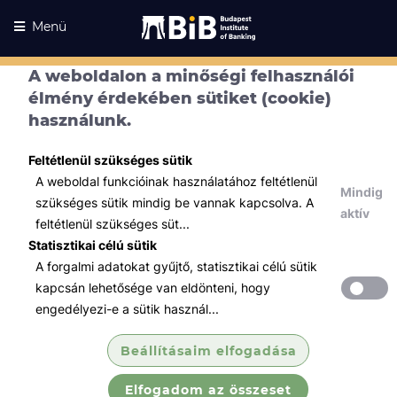
Menü
A weboldalon a minőségi felhasználói
élmény érdekében sütiket (cookie)
használunk.
Feltétlenül szükséges sütik
A weboldal funkcióinak használatához feltétlenül
Mindig
szükséges sütik mindig be vannak kapcsolva. A
aktív
feltétlenül szükséges süt...
Statisztikai célú sütik
A forgalmi adatokat gyűjtő, statisztikai célú sütik
Kurzusaink
Kurzusaink
kapcsán lehetősége van eldönteni, hogy
engedélyezi-e a sütik használ...
Minden témában
Beállításaim elfogadása
Összes
Elfogadom az összeset