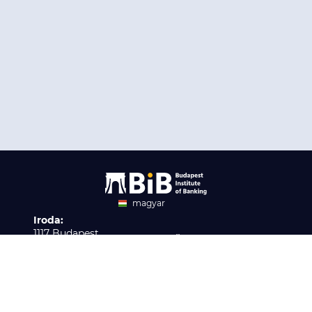
magyar
Iroda:
angol
1117 Budapest,
Ügyfélszolgálat:
Infopark stny. 1. I épület,
H-P 9:00 - 16:00
Nyilvántartási szám:
3. emelet 317. iroda
B/2020/001621
Elérhetőség:
info@bib-edu.hu