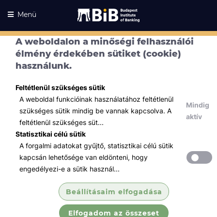
Menü
A weboldalon a minőségi felhasználói
élmény érdekében sütiket (cookie)
használunk.
Feltétlenül szükséges sütik
A weboldal funkcióinak használatához feltétlenül
Mindig
szükséges sütik mindig be vannak kapcsolva. A
aktív
feltétlenül szükséges süt...
Statisztikai célú sütik
A forgalmi adatokat gyűjtő, statisztikai célú sütik
Kurzusaink
Kurzusaink
kapcsán lehetősége van eldönteni, hogy
engedélyezi-e a sütik használ...
Minden témában
Beállításaim elfogadása
Összes
Elfogadom az összeset