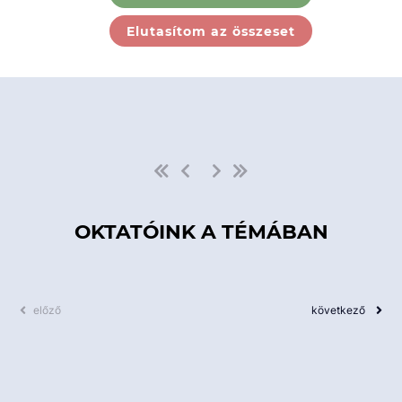
Ebben a kategóriában nincs
Elutasítom az összeset
elérhető kurzus!
OKTATÓINK A TÉMÁBAN
előző
következő