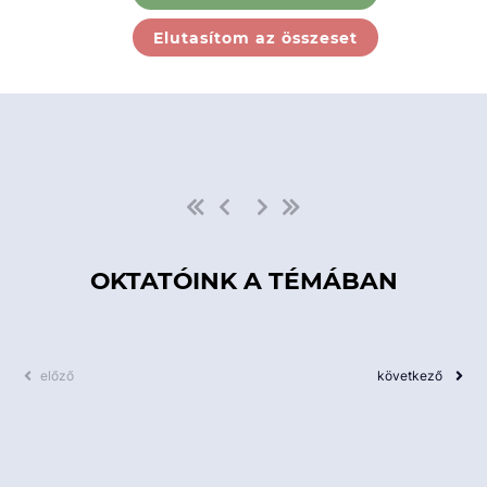
Ebben a kategóriában nincs
Elutasítom az összeset
elérhető kurzus!
OKTATÓINK A TÉMÁBAN
előző
következő