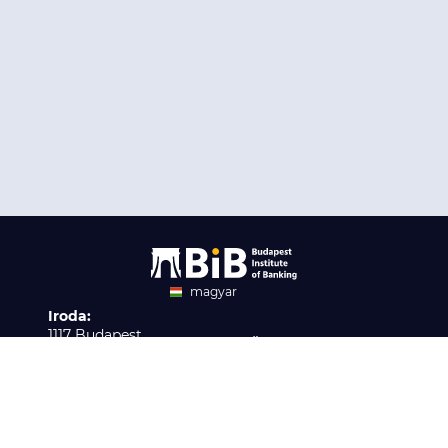
magyar
Iroda:
angol
1117 Budapest,
Ügyfélszolgálat:
Infopark stny. 1. I épület,
H-P 9:00 - 16:00
Nyilvántartási szám:
3. emelet 317. iroda
B/2020/001621
Elérhetőség:
info@bib-edu.hu