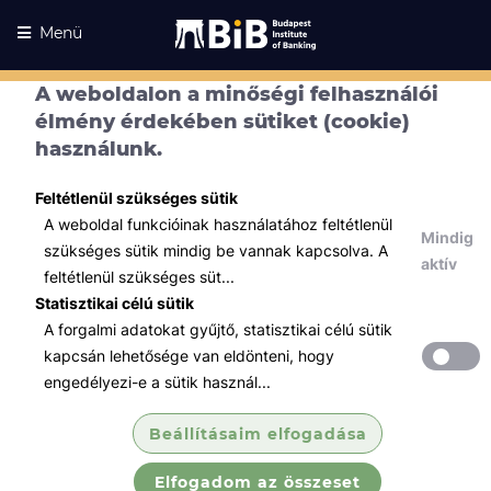
Menü
A weboldalon a minőségi felhasználói
élmény érdekében sütiket (cookie)
használunk.
Feltétlenül szükséges sütik
A weboldal funkcióinak használatához feltétlenül
Mindig
szükséges sütik mindig be vannak kapcsolva. A
aktív
feltétlenül szükséges süt...
Statisztikai célú sütik
A forgalmi adatokat gyűjtő, statisztikai célú sütik
Kurzusaink
Kurzusaink
kapcsán lehetősége van eldönteni, hogy
engedélyezi-e a sütik használ...
Minden témában
Beállításaim elfogadása
Összes
Elfogadom az összeset