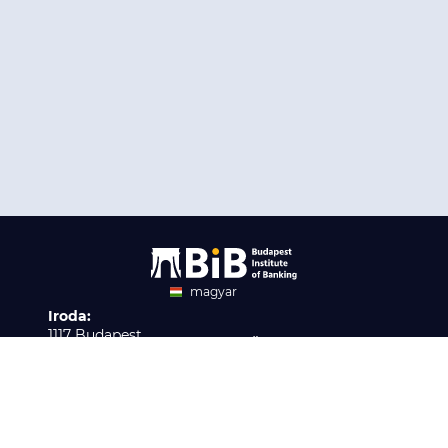
magyar
Iroda:
angol
1117 Budapest,
Ügyfélszolgálat:
Infopark stny. 1. I épület,
H-P 9:00 - 16:00
Nyilvántartási szám:
3. emelet 317. iroda
B/2020/001621
Elérhetőség:
info@bib-edu.hu