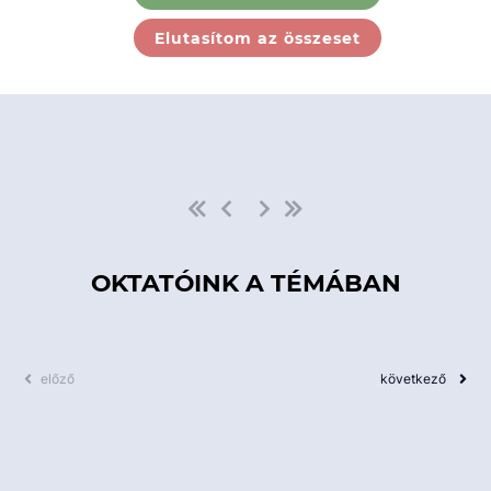
Ebben a kategóriában nincs
Elutasítom az összeset
elérhető kurzus!
OKTATÓINK A TÉMÁBAN
előző
következő