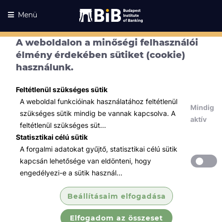
Menü
A weboldalon a minőségi felhasználói
élmény érdekében sütiket (cookie)
használunk.
Feltétlenül szükséges sütik
A weboldal funkcióinak használatához feltétlenül
Mindig
szükséges sütik mindig be vannak kapcsolva. A
aktív
feltétlenül szükséges süt...
Statisztikai célú sütik
A forgalmi adatokat gyűjtő, statisztikai célú sütik
Kurzusaink
Kurzusaink
kapcsán lehetősége van eldönteni, hogy
engedélyezi-e a sütik használ...
Minden témában
Beállításaim elfogadása
Összes
Elfogadom az összeset