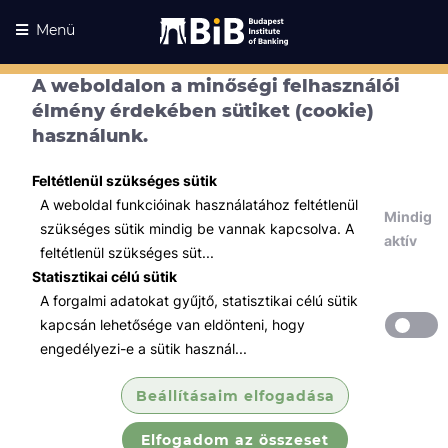
Menü
A weboldalon a minőségi felhasználói
élmény érdekében sütiket (cookie)
használunk.
Feltétlenül szükséges sütik
A weboldal funkcióinak használatához feltétlenül
Mindig
szükséges sütik mindig be vannak kapcsolva. A
aktív
feltétlenül szükséges süt...
Statisztikai célú sütik
A forgalmi adatokat gyűjtő, statisztikai célú sütik
Kurzusaink
Kurzusaink
kapcsán lehetősége van eldönteni, hogy
engedélyezi-e a sütik használ...
Minden témában
Beállításaim elfogadása
Összes
Elfogadom az összeset