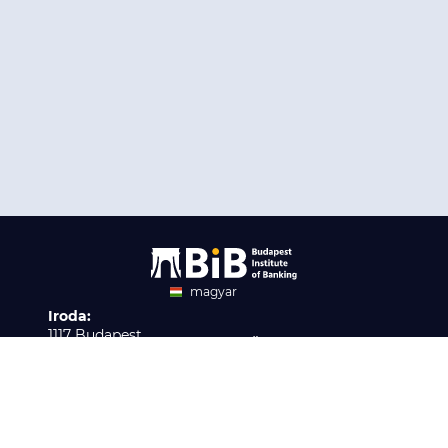
magyar
Iroda:
angol
1117 Budapest,
Ügyfélszolgálat:
Infopark stny. 1. I épület,
H-P 9:00 - 16:00
Nyilvántartási szám:
3. emelet 317. iroda
B/2020/001621
Elérhetőség:
info@bib-edu.hu