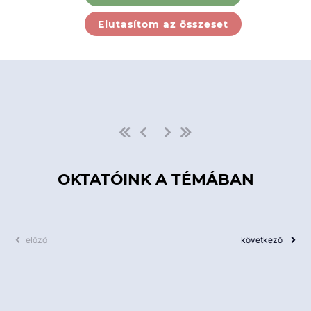
Ebben a kategóriában nincs
Elutasítom az összeset
elérhető kurzus!
OKTATÓINK A TÉMÁBAN
előző
következő