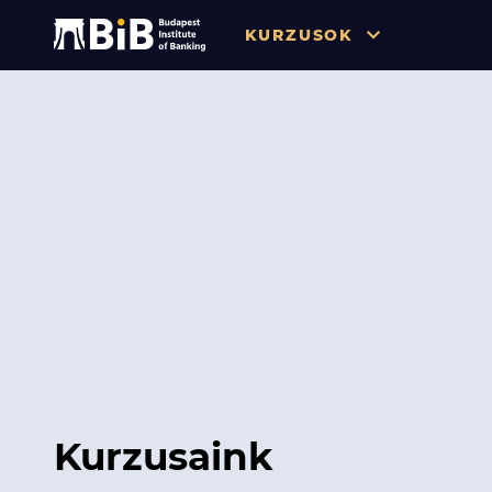
KURZUSOK
Összes
Pénzügy
Tőzsde / Tőkepiac / Befekteté
Soft skill
Menedzsment / Vállalatvezet
IT / Digitalizáció
Szabályozás / Megfelelés
Hatósági Képzések és Vizsgá
Kurzusaink
Hitelezés / Kockázatkezelés