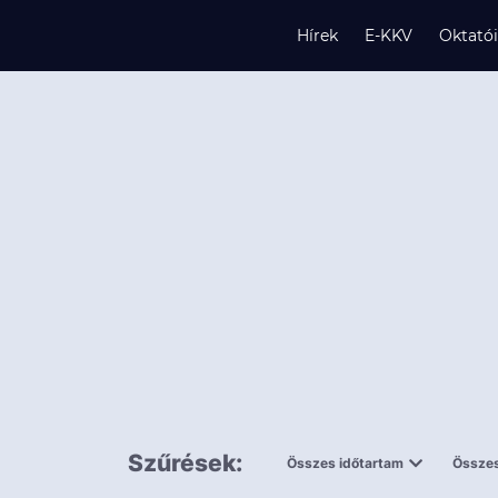
Hírek
E-KKV
Oktató
s
és
k
Szűrések:
Összes időtartam
Összes
0,5 napnál
ingy