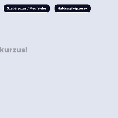
000 Ft
Online
magyar
Szabályozás / Megfelelés
Hatósági képzések
 000 Ft
Workshop
 000 Ft
E-learning
Vizsga / pótvizsga
kurzus!