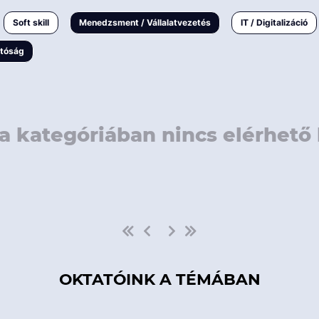
rövidebb
< 50 
Soft skill
Menedzsment / Vállalatvezetés
IT / Digitalizáció
1-3 napos
< 150
atóság
3 napnál
hosszabb
> 150
a kategóriában nincs elérhető 
OKTATÓINK A TÉMÁBAN