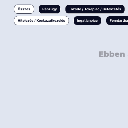
Ingatlanpiac
Összes
Pénzügy
Tőzsde / Tőkepiac / Befektetés
Fenntarthatóság
Hitelezés / Kockázatkezelés
Ingatlanpiac
Fenntarth
Ebben 