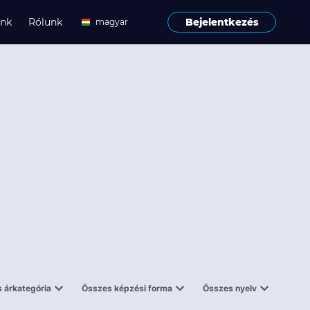
ink
Rólunk
Bejelentkezés
magyar
angol
 árkategória
Összes képzési forma
Összes nyelv
enes
Tantermi
angol