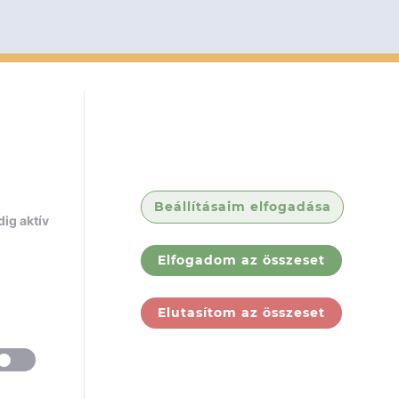
Beállításaim elfogadása
ig aktív
Elfogadom az összeset
Elutasítom az összeset
ólunk
Jogi