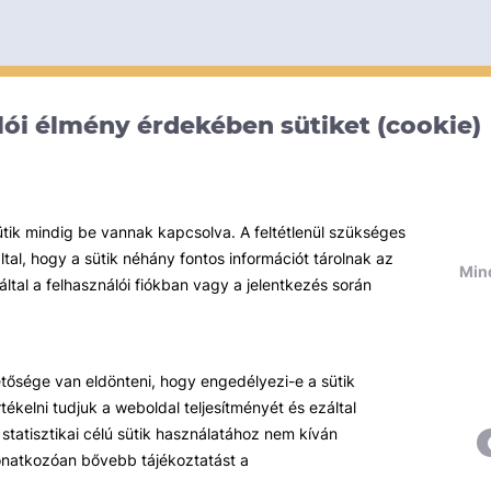
ói élmény érdekében sütiket (cookie)
ütik mindig be vannak kapcsolva. A feltétlenül szükséges
al, hogy a sütik néhány fontos információt tárolnak az
Mind
által a felhasználói fiókban vagy a jelentkezés során
hetősége van eldönteni, hogy engedélyezi-e a sütik
ékelni tudjuk a weboldal teljesítményét és ezáltal
statisztikai célú sütik használatához nem kíván
 vonatkozóan bővebb tájékoztatást a
Témáink
R