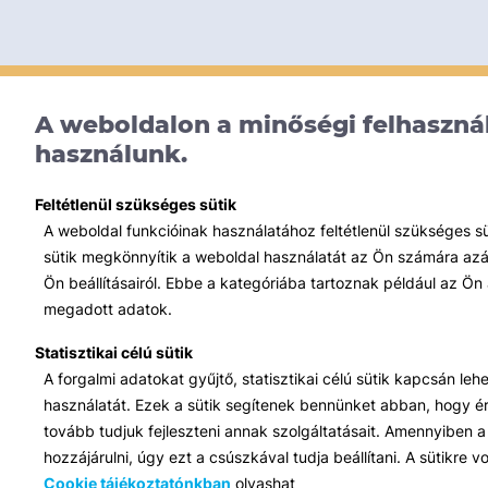
A weboldalon a minőségi felhasznál
használunk.
Feltétlenül szükséges sütik
A weboldal funkcióinak használatához feltétlenül szükséges s
sütik megkönnyítik a weboldal használatát az Ön számára azált
Ön beállításairól. Ebbe a kategóriába tartoznak például az Ön 
megadott adatok.
Statisztikai célú sütik
A forgalmi adatokat gyűjtő, statisztikai célú sütik kapcsán le
használatát. Ezek a sütik segítenek bennünket abban, hogy ért
tovább tudjuk fejleszteni annak szolgáltatásait. Amennyiben a 
hozzájárulni, úgy ezt a csúszkával tudja beállítani. A sütikre
Cookie tájékoztatónkban
olvashat