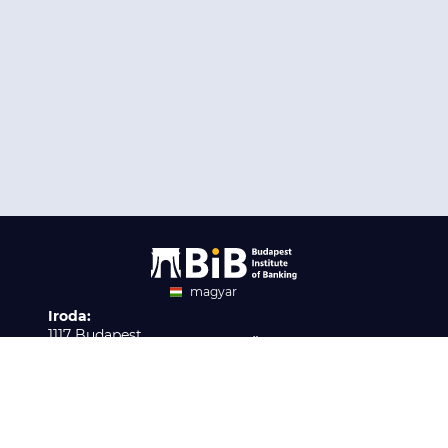
magyar
Iroda:
angol
1117 Budapest,
Ügyfélszolgálat:
Infopark stny. 1. I épület,
H-P 9:00 - 16:00
Nyilvántartási szám:
3. emelet 317. iroda
B/2020/001621
Elérhetőség:
info@bib-edu.hu