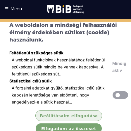
Menü
A weboldalon a minőségi felhasználói
élmény érdekében sütiket (cookie)
használunk.
Feltétlenül szükséges sütik
A weboldal funkcióinak használatához feltétlenül
Mindig
szükséges sütik mindig be vannak kapcsolva. A
aktív
feltétlenül szükséges süt...
Statisztikai célú sütik
A forgalmi adatokat gyűjtő, statisztikai célú sütik
Kurzusaink
Kurzusaink
kapcsán lehetősége van eldönteni, hogy
engedélyezi-e a sütik használ...
Minden témában
Beállításaim elfogadása
Összes
Elfogadom az összeset