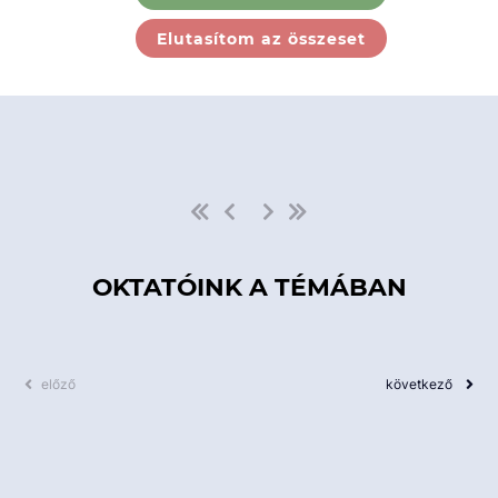
Ebben a kategóriában nincs
Elutasítom az összeset
elérhető kurzus!
OKTATÓINK A TÉMÁBAN
előző
következő