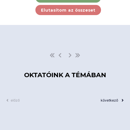
Ebben a kategóriában nincs
Elutasítom az összeset
elérhető kurzus!
OKTATÓINK A TÉMÁBAN
előző
következő