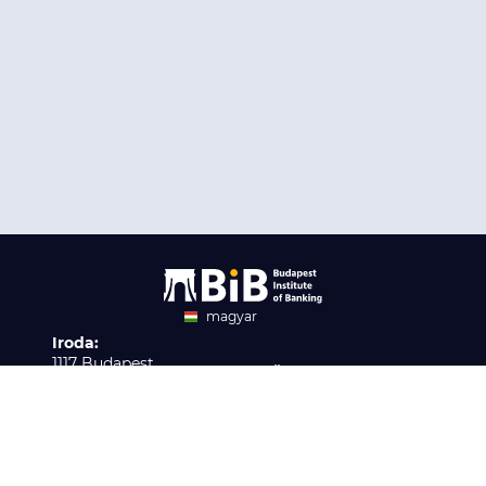
magyar
Iroda:
angol
1117 Budapest,
Ügyfélszolgálat:
Infopark stny. 1. I épület,
H-P 9:00 - 16:00
Nyilvántartási szám:
3. emelet 317. iroda
B/2020/001621
Elérhetőség:
info@bib-edu.hu