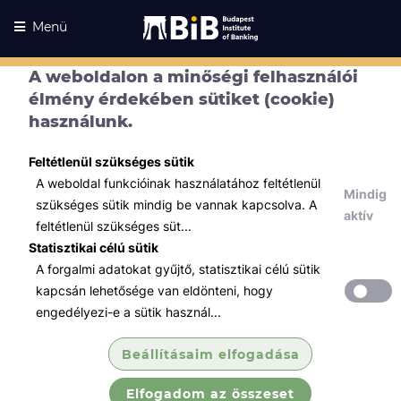
Menü
A weboldalon a minőségi felhasználói
élmény érdekében sütiket (cookie)
használunk.
Feltétlenül szükséges sütik
A weboldal funkcióinak használatához feltétlenül
Mindig
szükséges sütik mindig be vannak kapcsolva. A
aktív
feltétlenül szükséges süt...
Statisztikai célú sütik
A forgalmi adatokat gyűjtő, statisztikai célú sütik
Kurzusaink
Kurzusaink
kapcsán lehetősége van eldönteni, hogy
engedélyezi-e a sütik használ...
Minden témában
Beállításaim elfogadása
Összes
Elfogadom az összeset