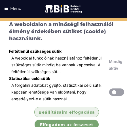
Menü
A weboldalon a minőségi felhasználói
élmény érdekében sütiket (cookie)
használunk.
Feltétlenül szükséges sütik
A weboldal funkcióinak használatához feltétlenül
Mindig
szükséges sütik mindig be vannak kapcsolva. A
aktív
feltétlenül szükséges süt...
Statisztikai célú sütik
A forgalmi adatokat gyűjtő, statisztikai célú sütik
Kurzusaink
Kurzusaink
kapcsán lehetősége van eldönteni, hogy
engedélyezi-e a sütik használ...
Minden témában
Beállításaim elfogadása
Összes
Elfogadom az összeset