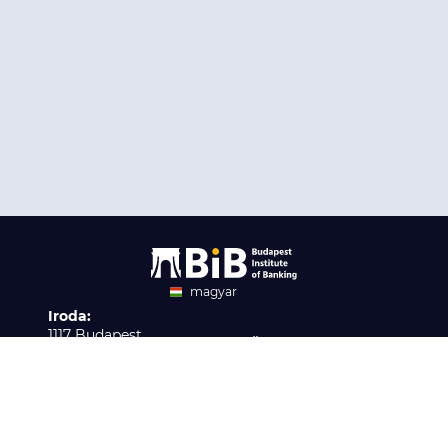
magyar
Iroda:
angol
1117 Budapest,
Ügyfélszolgálat:
Infopark stny. 1. I épület,
H-P 9:00 - 16:00
Nyilvántartási szám:
3. emelet 317. iroda
B/2020/001621
Elérhetőség:
info@bib-edu.hu