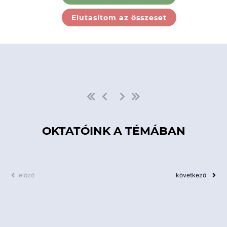
Ebben a kategóriában nincs
Elutasítom az összeset
elérhető kurzus!
OKTATÓINK A TÉMÁBAN
előző
következő