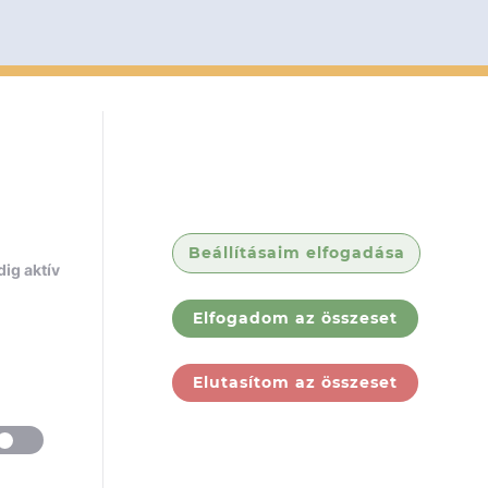
Beállításaim elfogadása
ig aktív
Elfogadom az összeset
Elutasítom az összeset
ólunk
Jogi