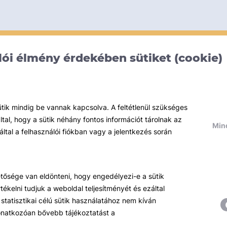
ói élmény érdekében sütiket (cookie)
ütik mindig be vannak kapcsolva. A feltétlenül szükséges
al, hogy a sütik néhány fontos információt tárolnak az
Mind
által a felhasználói fiókban vagy a jelentkezés során
hetősége van eldönteni, hogy engedélyezi-e a sütik
ékelni tudjuk a weboldal teljesítményét és ezáltal
statisztikai célú sütik használatához nem kíván
 vonatkozóan bővebb tájékoztatást a
Témáink
R