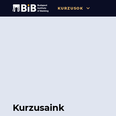
KURZUSOK
Összes
Pénzügy
Tőzsde / Tőkepiac / Befekteté
Soft skill
Menedzsment / Vállalatvezet
IT / Digitalizáció
Szabályozás / Megfelelés
Hatósági Képzések és Vizsgá
Kurzusaink
Hitelezés / Kockázatkezelés