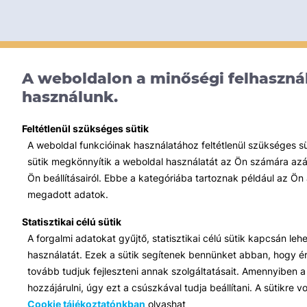
A weboldalon a minőségi felhasznál
használunk.
Feltétlenül szükséges sütik
A weboldal funkcióinak használatához feltétlenül szükséges s
sütik megkönnyítik a weboldal használatát az Ön számára azált
Ön beállításairól. Ebbe a kategóriába tartoznak például az Ön 
megadott adatok.
Statisztikai célú sütik
A forgalmi adatokat gyűjtő, statisztikai célú sütik kapcsán le
használatát. Ezek a sütik segítenek bennünket abban, hogy ért
tovább tudjuk fejleszteni annak szolgáltatásait. Amennyiben a 
hozzájárulni, úgy ezt a csúszkával tudja beállítani. A sütikre
Cookie tájékoztatónkban
olvashat