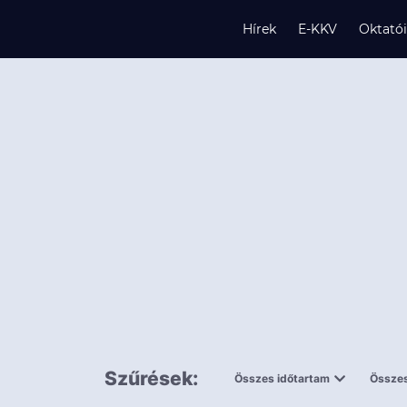
Hírek
E-KKV
Oktató
s
és
k
Szűrések:
Összes időtartam
Összes
0,5 napnál
ingy