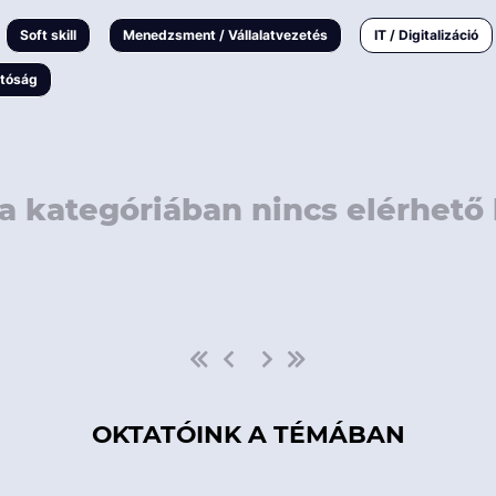
rövidebb
< 50 
Soft skill
Menedzsment / Vállalatvezetés
IT / Digitalizáció
1-3 napos
< 150
atóság
3 napnál
hosszabb
> 150
a kategóriában nincs elérhető 
OKTATÓINK A TÉMÁBAN