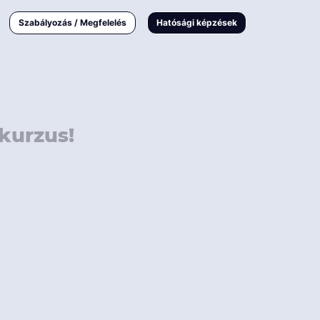
000 Ft
Online
magyar
Szabályozás / Megfelelés
Hatósági képzések
 000 Ft
Workshop
 000 Ft
E-learning
Vizsga / pótvizsga
kurzus!