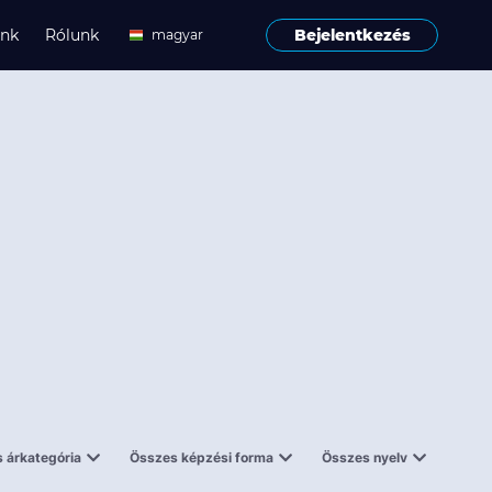
ink
Rólunk
Bejelentkezés
magyar
angol
 árkategória
Összes képzési forma
Összes nyelv
enes
Tantermi
angol