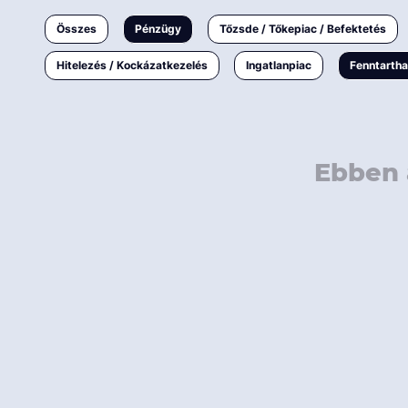
Ingatlanpiac
Összes
Pénzügy
Tőzsde / Tőkepiac / Befektetés
Fenntarthatóság
Hitelezés / Kockázatkezelés
Ingatlanpiac
Fenntarth
Ebben 