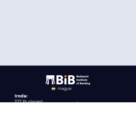
magyar
Iroda:
angol
1117 Budapest,
Ügyfélszolgálat:
Infopark stny. 1. I épület,
H-P 9:00 - 16:00
Nyilvántartási szám:
3. emelet 317. iroda
B/2020/001621
Elérhetőség:
info@bib-edu.hu