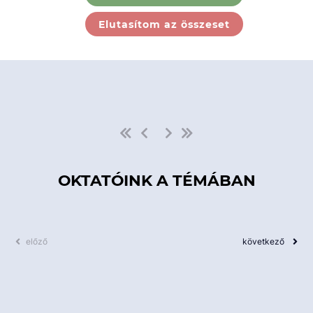
Ebben a kategóriában nincs
Elutasítom az összeset
elérhető kurzus!
OKTATÓINK A TÉMÁBAN
előző
következő