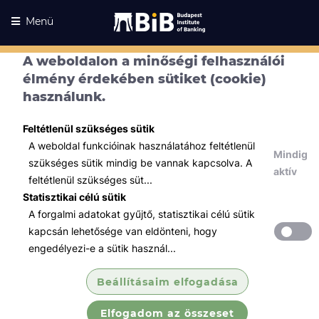
Menü
A weboldalon a minőségi felhasználói
élmény érdekében sütiket (cookie)
használunk.
Feltétlenül szükséges sütik
A weboldal funkcióinak használatához feltétlenül
Mindig
szükséges sütik mindig be vannak kapcsolva. A
aktív
feltétlenül szükséges süt...
Statisztikai célú sütik
A forgalmi adatokat gyűjtő, statisztikai célú sütik
Kurzusaink
Kurzusaink
kapcsán lehetősége van eldönteni, hogy
engedélyezi-e a sütik használ...
Minden témában
Beállításaim elfogadása
Összes
Elfogadom az összeset