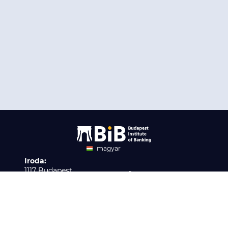
magyar
Iroda:
angol
1117 Budapest,
Ügyfélszolgálat:
Infopark stny. 1. I épület,
H-P 9:00 - 16:00
Nyilvántartási szám:
3. emelet 317. iroda
B/2020/001621
Elérhetőség:
info@bib-edu.hu