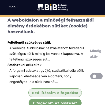
Menü
A weboldalon a minőségi felhasználói
élmény érdekében sütiket (cookie)
használunk.
Feltétlenül szükséges sütik
A weboldal funkcióinak használatához feltétlenül
Mindig
szükséges sütik mindig be vannak kapcsolva. A
aktív
feltétlenül szükséges süt...
Statisztikai célú sütik
A forgalmi adatokat gyűjtő, statisztikai célú sütik
Kurzusaink
Kurzusaink
kapcsán lehetősége van eldönteni, hogy
engedélyezi-e a sütik használ...
Minden témában
Beállításaim elfogadása
Összes
Elfogadom az összeset