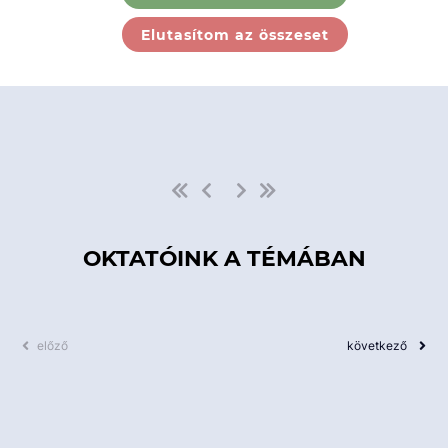
Ebben a kategóriában nincs
Elutasítom az összeset
elérhető kurzus!
OKTATÓINK A TÉMÁBAN
előző
következő