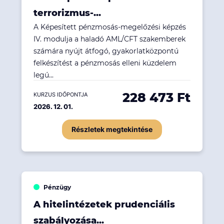
terrorizmus-...
A Képesített pénzmosás-megelőzési képzés
IV. modulja a haladó AML/CFT szakemberek
számára nyújt átfogó, gyakorlatközpontú
felkészítést a pénzmosás elleni küzdelem
legú...
228 473 Ft
KURZUS IDŐPONTJA
2026. 12. 01.
Részletek megtekintése
Pénzügy
A hitelintézetek prudenciális
szabályozása...