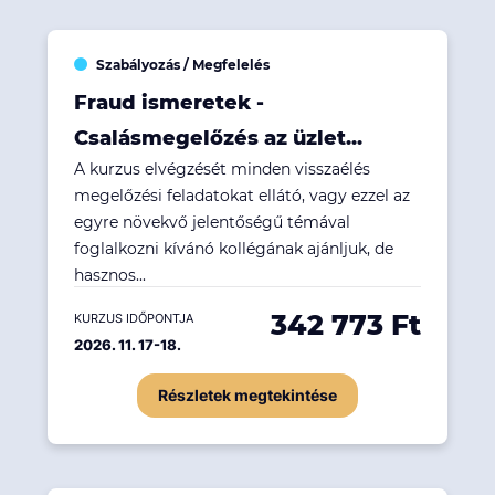
Szabályozás / Megfelelés
Fraud ismeretek -
Csalásmegelőzés az üzlet...
A kurzus elvégzését minden visszaélés
megelőzési feladatokat ellátó, vagy ezzel az
egyre növekvő jelentőségű témával
foglalkozni kívánó kollégának ajánljuk, de
hasznos...
342 773 Ft
KURZUS IDŐPONTJA
2026. 11. 17-18.
Részletek megtekintése