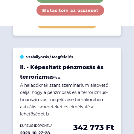
203 073 Ft
KURZUS IDŐPONTJA
2026. 10. 14.
Elutasítom az összeset
Részletek megtekintése
Szabályozás / Megfelelés
II. - Képesített pénzmosás és
terrorizmus-...
A haladóknak szánt szeminárium alapvető
célja, hogy a pénzmosás és a terrorizmus-
finanszírozás megelőzése témakörében
aktuális ismereteket és elmélyülési
lehetőséget b...
342 773 Ft
KURZUS IDŐPONTJA
2026. 10. 27-28.