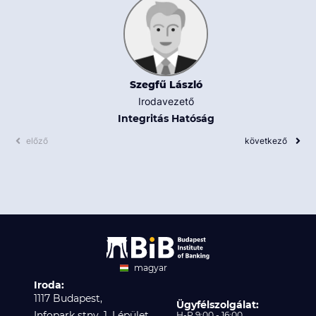
Szegfű László
Irodavezető
Integritás Hatóság
előző
következő
magyar
Iroda:
angol
1117 Budapest,
Ügyfélszolgálat:
Infopark stny. 1. I épület,
H-P 9:00 - 16:00