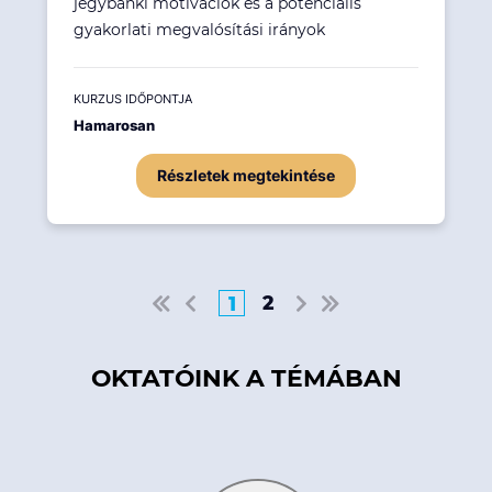
jegybanki motivációk és a potenciális
gyakorlati megvalósítási irányok
KURZUS IDŐPONTJA
Hamarosan
Részletek megtekintése
2
1
OKTATÓINK A TÉMÁBAN