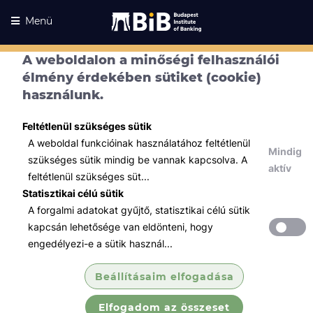
Menü
A weboldalon a minőségi felhasználói
Kurzusaink
élmény érdekében sütiket (cookie)
Kurzusaink
használunk.
Minden témában
Feltétlenül szükséges sütik
Összes
A weboldal funkcióinak használatához feltétlenül
Mindig
IT / Digitalizáció
szükséges sütik mindig be vannak kapcsolva. A
aktív
feltétlenül szükséges süt...
Távoli ügyfél-átvilágítás, online
Statisztikai célú sütik
szerződé...
A forgalmi adatokat gyűjtő, statisztikai célú sütik
A távoli szerződéskötés folyamatára
kapcsán lehetősége van eldönteni, hogy
vonatkozó technikai, informatikai és
engedélyezi-e a sütik használ...
információbiztonsági jogszabályi előírásokat
és ismereteket szerezhetnek a résztvevők.
Beállításaim elfogadása
Elfogadom az összeset