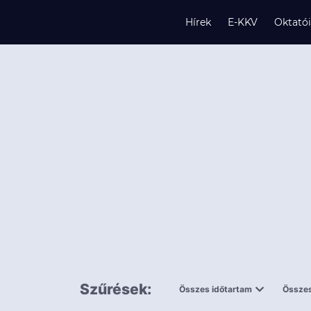
Hírek
E-KKV
Oktató
s
és
k
Szűrések:
Összes időtartam
Összes
0,5 napnál
ingy