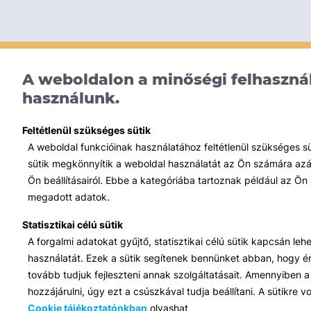
A weboldalon a minőségi felhasznál
használunk.
Feltétlenül szükséges sütik
A weboldal funkcióinak használatához feltétlenül szükséges s
sütik megkönnyítik a weboldal használatát az Ön számára azált
Ön beállításairól. Ebbe a kategóriába tartoznak például az Ön 
megadott adatok.
Statisztikai célú sütik
A forgalmi adatokat gyűjtő, statisztikai célú sütik kapcsán le
használatát. Ezek a sütik segítenek bennünket abban, hogy ért
tovább tudjuk fejleszteni annak szolgáltatásait. Amennyiben a 
hozzájárulni, úgy ezt a csúszkával tudja beállítani. A sütikre
Cookie tájékoztatónkban
olvashat