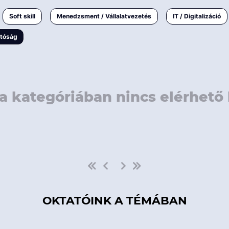
rövidebb
< 50 
Soft skill
Menedzsment / Vállalatvezetés
IT / Digitalizáció
1-3 napos
< 150
atóság
3 napnál
hosszabb
> 150
a kategóriában nincs elérhető 
OKTATÓINK A TÉMÁBAN