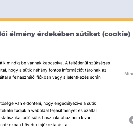
ói élmény érdekében sütiket (cookie)
ütik mindig be vannak kapcsolva. A feltétlenül szükséges
al, hogy a sütik néhány fontos információt tárolnak az
Mind
által a felhasználói fiókban vagy a jelentkezés során
hetősége van eldönteni, hogy engedélyezi-e a sütik
ékelni tudjuk a weboldal teljesítményét és ezáltal
statisztikai célú sütik használatához nem kíván
 vonatkozóan bővebb tájékoztatást a
Témáink
R