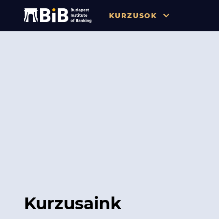
KURZUSOK
Összes
Pénzügy
Tőzsde / Tőkepiac / Befekteté
Soft skill
Menedzsment / Vállalatvezet
IT / Digitalizáció
Szabályozás / Megfelelés
Hatósági Képzések és Vizsgá
Kurzusaink
Hitelezés / Kockázatkezelés