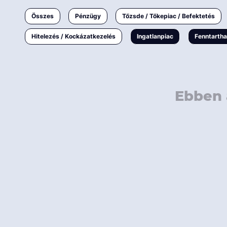
Ingatlanpiac
Összes
Pénzügy
Tőzsde / Tőkepiac / Befektetés
Fenntarthatóság
Hitelezés / Kockázatkezelés
Ingatlanpiac
Fenntarth
Ebben 