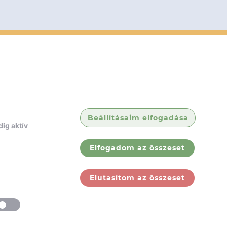
Beállításaim elfogadása
ig aktív
Elfogadom az összeset
Elutasítom az összeset
ólunk
Jogi