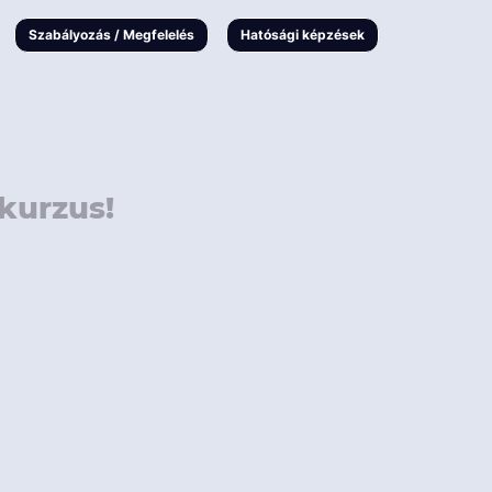
000 Ft
Online
magyar
Szabályozás / Megfelelés
Hatósági képzések
 000 Ft
Workshop
 000 Ft
E-learning
Vizsga / pótvizsga
kurzus!