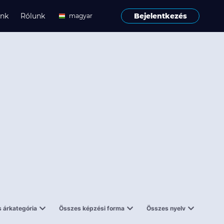
ink
Rólunk
Bejelentkezés
magyar
angol
 árkategória
Összes képzési forma
Összes nyelv
enes
Tantermi
angol