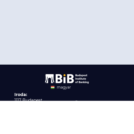
magyar
Iroda:
angol
1117 Budapest,
Ügyfélszolgálat:
Infopark stny. 1. I épület,
H-P 9:00 - 16:00
Nyilvántartási szám:
3. emelet 317. iroda
B/2020/001621
Elérhetőség:
info@bib-edu.hu