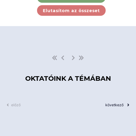
Ebben a kategóriában nincs
Elutasítom az összeset
elérhető kurzus!
OKTATÓINK A TÉMÁBAN
előző
következő