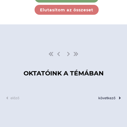
Ebben a kategóriában nincs
Elutasítom az összeset
elérhető kurzus!
OKTATÓINK A TÉMÁBAN
előző
következő