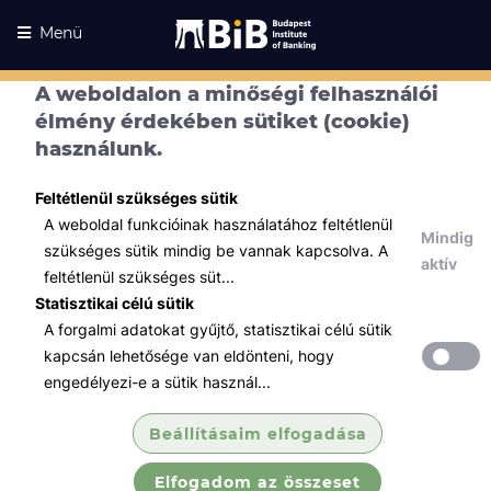
Menü
A weboldalon a minőségi felhasználói
élmény érdekében sütiket (cookie)
használunk.
Feltétlenül szükséges sütik
A weboldal funkcióinak használatához feltétlenül
Mindig
szükséges sütik mindig be vannak kapcsolva. A
aktív
feltétlenül szükséges süt...
Statisztikai célú sütik
A forgalmi adatokat gyűjtő, statisztikai célú sütik
Kurzusaink
Kurzusaink
kapcsán lehetősége van eldönteni, hogy
engedélyezi-e a sütik használ...
Minden témában
Beállításaim elfogadása
Összes
Elfogadom az összeset