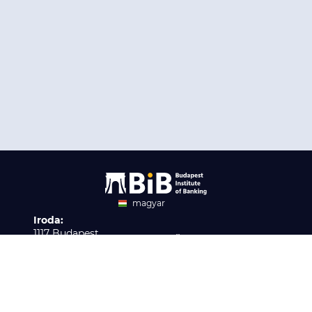
magyar
Iroda:
angol
1117 Budapest,
Ügyfélszolgálat:
Infopark stny. 1. I épület,
H-P 9:00 - 16:00
Nyilvántartási szám:
3. emelet 317. iroda
B/2020/001621
Elérhetőség:
info@bib-edu.hu