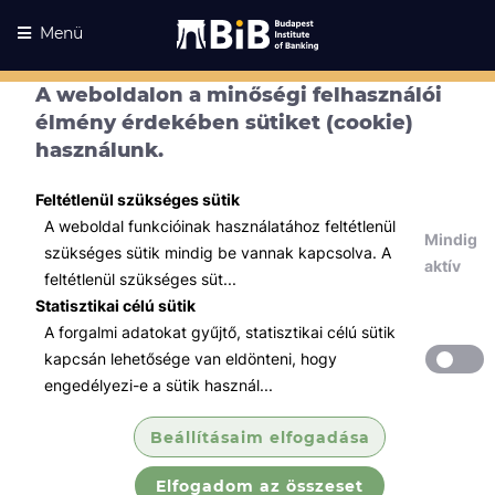
Menü
A weboldalon a minőségi felhasználói
élmény érdekében sütiket (cookie)
használunk.
Feltétlenül szükséges sütik
A weboldal funkcióinak használatához feltétlenül
Mindig
szükséges sütik mindig be vannak kapcsolva. A
aktív
feltétlenül szükséges süt...
Statisztikai célú sütik
A forgalmi adatokat gyűjtő, statisztikai célú sütik
Kurzusaink
Kurzusaink
kapcsán lehetősége van eldönteni, hogy
engedélyezi-e a sütik használ...
Minden témában
Beállításaim elfogadása
Összes
Elfogadom az összeset