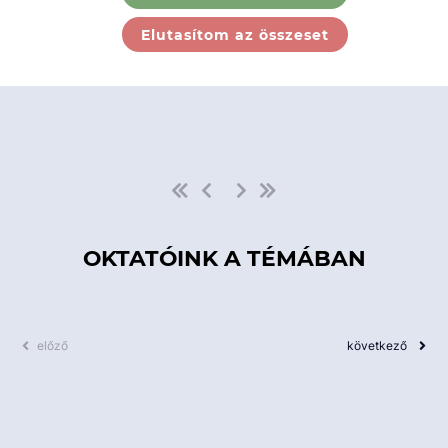
Ebben a kategóriában nincs
Elutasítom az összeset
elérhető kurzus!
OKTATÓINK A TÉMÁBAN
előző
következő