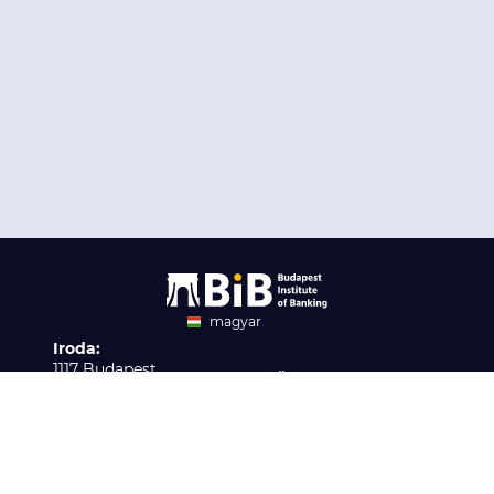
magyar
Iroda:
angol
1117 Budapest,
Ügyfélszolgálat:
Infopark stny. 1. I épület,
H-P 9:00 - 16:00
Nyilvántartási szám:
3. emelet 317. iroda
B/2020/001621
Elérhetőség:
info@bib-edu.hu