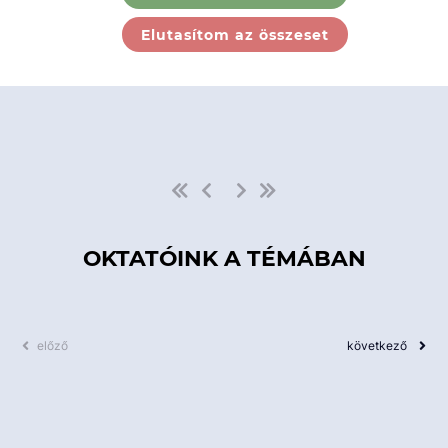
Ebben a kategóriában nincs
Elutasítom az összeset
elérhető kurzus!
OKTATÓINK A TÉMÁBAN
előző
következő