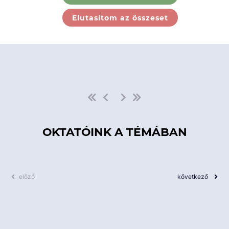
Ebben a kategóriában nincs
Elutasítom az összeset
elérhető kurzus!
OKTATÓINK A TÉMÁBAN
előző
következő