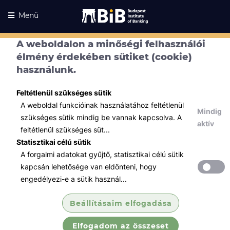
Menü
A weboldalon a minőségi felhasználói
élmény érdekében sütiket (cookie)
használunk.
Feltétlenül szükséges sütik
A weboldal funkcióinak használatához feltétlenül
Mindig
szükséges sütik mindig be vannak kapcsolva. A
aktív
feltétlenül szükséges süt...
Statisztikai célú sütik
A forgalmi adatokat gyűjtő, statisztikai célú sütik
Kurzusaink
Kurzusaink
kapcsán lehetősége van eldönteni, hogy
engedélyezi-e a sütik használ...
Minden témában
Beállításaim elfogadása
Összes
Elfogadom az összeset