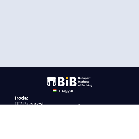
magyar
Iroda:
angol
1117 Budapest,
Ügyfélszolgálat:
Infopark stny. 1. I épület,
H-P 9:00 - 16:00
Nyilvántartási szám:
3. emelet 317. iroda
B/2020/001621
Elérhetőség:
info@bib-edu.hu