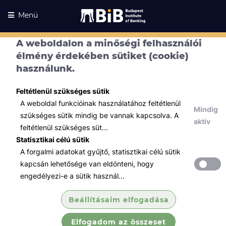
Menü
A weboldalon a minőségi felhasználói
élmény érdekében sütiket (cookie)
használunk.
Feltétlenül szükséges sütik
A weboldal funkcióinak használatához feltétlenül
Mindig
szükséges sütik mindig be vannak kapcsolva. A
aktív
feltétlenül szükséges süt...
Statisztikai célú sütik
A forgalmi adatokat gyűjtő, statisztikai célú sütik
Kurzusaink
Kurzusaink
kapcsán lehetősége van eldönteni, hogy
engedélyezi-e a sütik használ...
Minden témában
Beállításaim elfogadása
Összes
Elfogadom az összeset