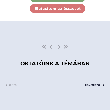
Ebben a kategóriában nincs
Elutasítom az összeset
elérhető kurzus!
OKTATÓINK A TÉMÁBAN
előző
következő