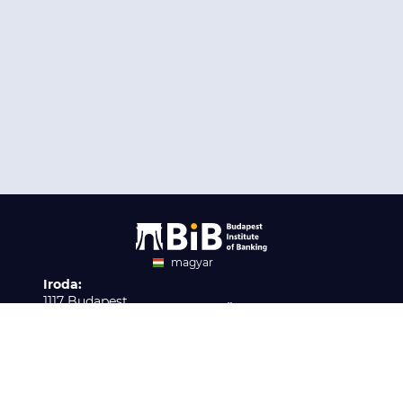
magyar
Iroda:
angol
1117 Budapest,
Ügyfélszolgálat:
Infopark stny. 1. I épület,
H-P 9:00 - 16:00
Nyilvántartási szám:
3. emelet 317. iroda
B/2020/001621
Elérhetőség:
info@bib-edu.hu