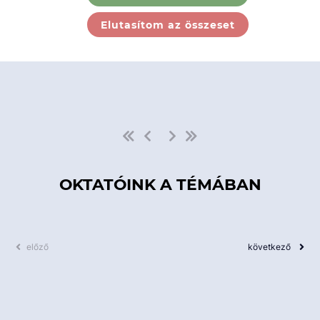
Ebben a kategóriában nincs
Elutasítom az összeset
elérhető kurzus!
OKTATÓINK A TÉMÁBAN
előző
következő