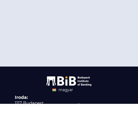
magyar
Iroda:
angol
1117 Budapest,
Ügyfélszolgálat:
Infopark stny. 1. I épület,
H-P 9:00 - 16:00
Nyilvántartási szám:
3. emelet 317. iroda
B/2020/001621
Elérhetőség:
info@bib-edu.hu