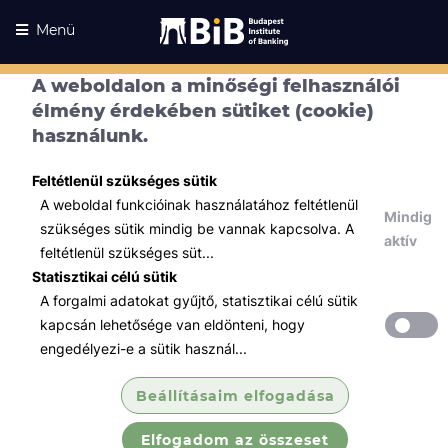
Menü
A weboldalon a minőségi felhasználói
élmény érdekében sütiket (cookie)
használunk.
Feltétlenül szükséges sütik
A weboldal funkcióinak használatához feltétlenül
Mindig
szükséges sütik mindig be vannak kapcsolva. A
aktív
feltétlenül szükséges süt...
Statisztikai célú sütik
A forgalmi adatokat gyűjtő, statisztikai célú sütik
Kurzusaink
Kurzusaink
kapcsán lehetősége van eldönteni, hogy
engedélyezi-e a sütik használ...
Minden témában
Beállításaim elfogadása
Összes
Elfogadom az összeset