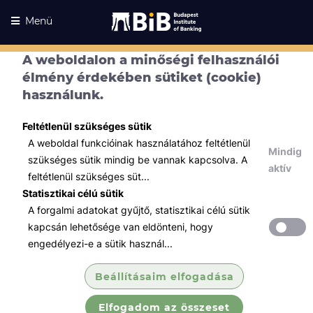
Menü
A weboldalon a minőségi felhasználói
élmény érdekében sütiket (cookie)
használunk.
Feltétlenül szükséges sütik
A weboldal funkcióinak használatához feltétlenül
Mindig
szükséges sütik mindig be vannak kapcsolva. A
aktív
feltétlenül szükséges süt...
Statisztikai célú sütik
A forgalmi adatokat gyűjtő, statisztikai célú sütik
Kurzusaink
Kurzusaink
kapcsán lehetősége van eldönteni, hogy
engedélyezi-e a sütik használ...
Minden témában
Beállításaim elfogadása
Összes
Elfogadom az összeset