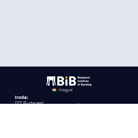
magyar
Iroda:
angol
1117 Budapest,
Ügyfélszolgálat:
Infopark stny. 1. I épület,
H-P 9:00 - 16:00
Nyilvántartási szám:
3. emelet 317. iroda
B/2020/001621
Elérhetőség:
info@bib-edu.hu