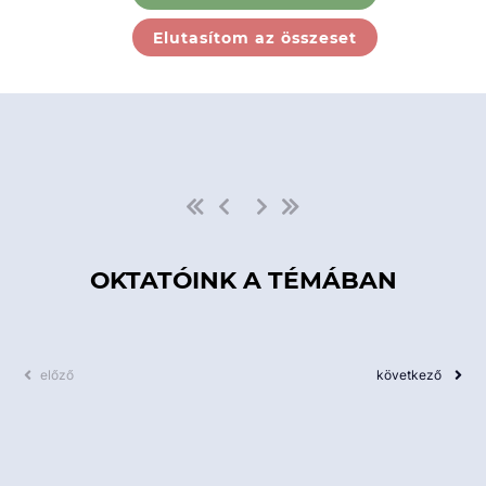
Ebben a kategóriában nincs
Elutasítom az összeset
elérhető kurzus!
OKTATÓINK A TÉMÁBAN
előző
következő