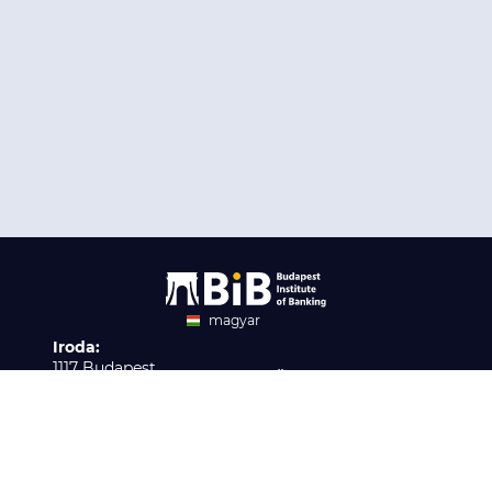
magyar
Iroda:
angol
1117 Budapest,
Ügyfélszolgálat:
Infopark stny. 1. I épület,
H-P 9:00 - 16:00
Nyilvántartási szám:
3. emelet 317. iroda
B/2020/001621
Elérhetőség:
info@bib-edu.hu