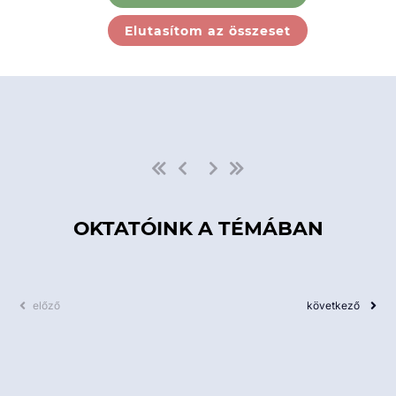
Ebben a kategóriában nincs
Elutasítom az összeset
elérhető kurzus!
OKTATÓINK A TÉMÁBAN
előző
következő