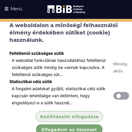
Menü
A weboldalon a minőségi felhasználói
élmény érdekében sütiket (cookie)
használunk.
Feltétlenül szükséges sütik
A weboldal funkcióinak használatához feltétlenül
Mindig
szükséges sütik mindig be vannak kapcsolva. A
aktív
feltétlenül szükséges süt...
Statisztikai célú sütik
A forgalmi adatokat gyűjtő, statisztikai célú sütik
Kurzusaink
Kurzusaink
kapcsán lehetősége van eldönteni, hogy
engedélyezi-e a sütik használ...
Minden témában
Beállításaim elfogadása
Összes
Elfogadom az összeset