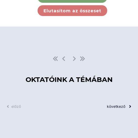
Ebben a kategóriában nincs
Elutasítom az összeset
elérhető kurzus!
OKTATÓINK A TÉMÁBAN
előző
következő