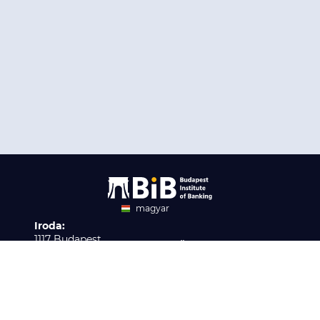
magyar
Iroda:
angol
1117 Budapest,
Ügyfélszolgálat:
Infopark stny. 1. I épület,
H-P 9:00 - 16:00
Nyilvántartási szám:
3. emelet 317. iroda
B/2020/001621
Elérhetőség:
info@bib-edu.hu