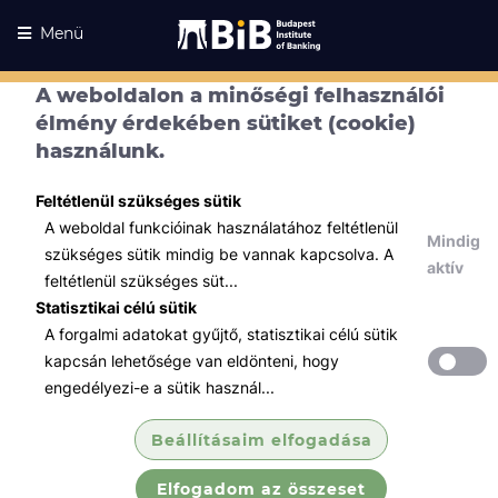
Menü
A weboldalon a minőségi felhasználói
élmény érdekében sütiket (cookie)
használunk.
Feltétlenül szükséges sütik
A weboldal funkcióinak használatához feltétlenül
Mindig
szükséges sütik mindig be vannak kapcsolva. A
aktív
feltétlenül szükséges süt...
Statisztikai célú sütik
A forgalmi adatokat gyűjtő, statisztikai célú sütik
Kurzusaink
Kurzusaink
kapcsán lehetősége van eldönteni, hogy
engedélyezi-e a sütik használ...
Minden témában
Beállításaim elfogadása
Összes
Elfogadom az összeset