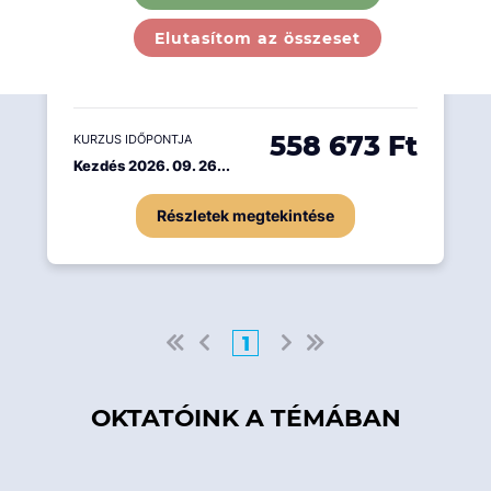
az értékpapírpiaccal kapcsolatos
Elutasítom az összeset
legfontosabb fogalmakat, szabályokat,
összefüggéseket és folyamatokat.
558 673 Ft
KURZUS IDŐPONTJA
Kezdés 2026. 09. 26...
Részletek megtekintése
1
OKTATÓINK A TÉMÁBAN