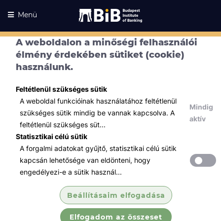
Menü
A weboldalon a minőségi felhasználói
élmény érdekében sütiket (cookie)
használunk.
Feltétlenül szükséges sütik
A weboldal funkcióinak használatához feltétlenül
Kurzusaink
Mindig
szükséges sütik mindig be vannak kapcsolva. A
Kurzusaink
aktív
feltétlenül szükséges süt...
Minden témában
Statisztikai célú sütik
A forgalmi adatokat gyűjtő, statisztikai célú sütik
Összes
kapcsán lehetősége van eldönteni, hogy
Tőzsde / Tőkepiac / Befektetés
engedélyezi-e a sütik használ...
Tőzsdei szakvizsga felkészítő
Beállításaim elfogadása
tanfolyam (B...
Elfogadom az összeset
Megismertetjük 4 képzési részen keresztül