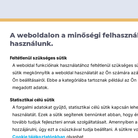
A weboldalon a minőségi felhasznál
használunk.
Feltétlenül szükséges sütik
A weboldal funkcióinak használatához feltétlenül szükséges s
sütik megkönnyítik a weboldal használatát az Ön számára azált
Ön beállításairól. Ebbe a kategóriába tartoznak például az Ön 
megadott adatok.
Statisztikai célú sütik
A forgalmi adatokat gyűjtő, statisztikai célú sütik kapcsán le
használatát. Ezek a sütik segítenek bennünket abban, hogy ért
tovább tudjuk fejleszteni annak szolgáltatásait. Amennyiben a 
hozzájárulni, úgy ezt a csúszkával tudja beállítani. A sütikre
Cookie tájékoztatónkban
olvashat