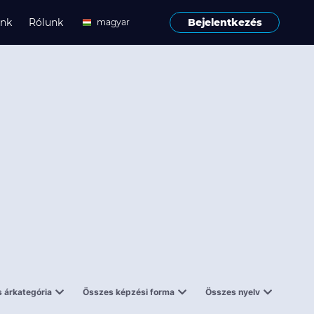
ink
Rólunk
Bejelentkezés
magyar
angol
 árkategória
Összes képzési forma
Összes nyelv
enes
Tantermi
angol