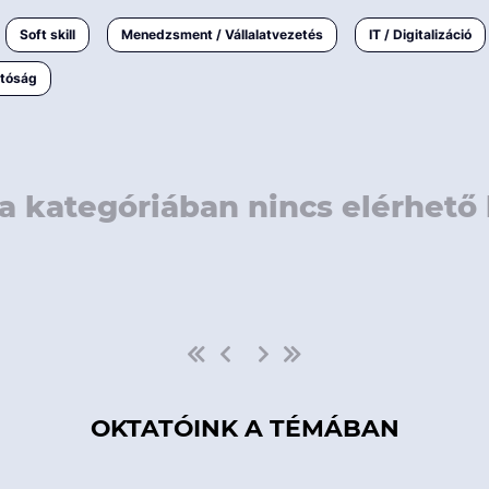
rövidebb
< 50 
Soft skill
Menedzsment / Vállalatvezetés
IT / Digitalizáció
1-3 napos
< 150
atóság
3 napnál
hosszabb
> 150
a kategóriában nincs elérhető 
OKTATÓINK A TÉMÁBAN