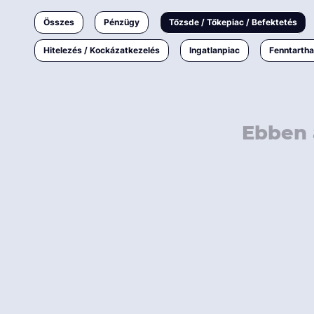
Ingatlanpiac
Összes
Pénzügy
Tőzsde / Tőkepiac / Befektetés
Fenntarthatóság
Hitelezés / Kockázatkezelés
Ingatlanpiac
Fenntarth
Ebben 