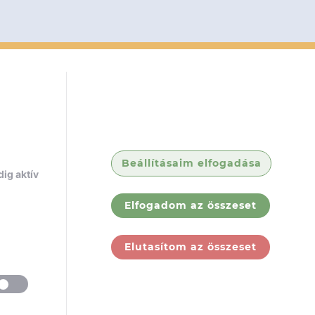
Beállításaim elfogadása
ig aktív
Elfogadom az összeset
Elutasítom az összeset
ólunk
Jogi