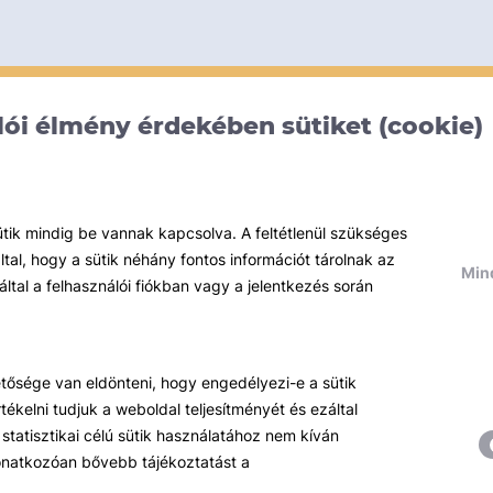
ói élmény érdekében sütiket (cookie)
ütik mindig be vannak kapcsolva. A feltétlenül szükséges
al, hogy a sütik néhány fontos információt tárolnak az
Mind
által a felhasználói fiókban vagy a jelentkezés során
hetősége van eldönteni, hogy engedélyezi-e a sütik
ékelni tudjuk a weboldal teljesítményét és ezáltal
statisztikai célú sütik használatához nem kíván
 vonatkozóan bővebb tájékoztatást a
Témáink
R