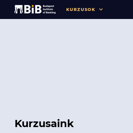
KURZUSOK
Összes
Pénzügy
Tőzsde / Tőkepiac / Befekteté
Soft skill
Menedzsment / Vállalatvezet
IT / Digitalizáció
Szabályozás / Megfelelés
Hatósági Képzések és Vizsgá
Kurzusaink
Hitelezés / Kockázatkezelés