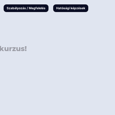
000 Ft
Online
magyar
Szabályozás / Megfelelés
Hatósági képzések
 000 Ft
Workshop
 000 Ft
E-learning
Vizsga / pótvizsga
kurzus!