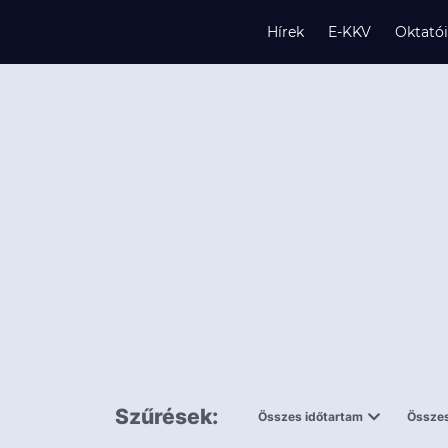
Hírek
E-KKV
Oktató
s
és
k
Szűrések:
Összes időtartam
Összes
0,5 napnál
ingy