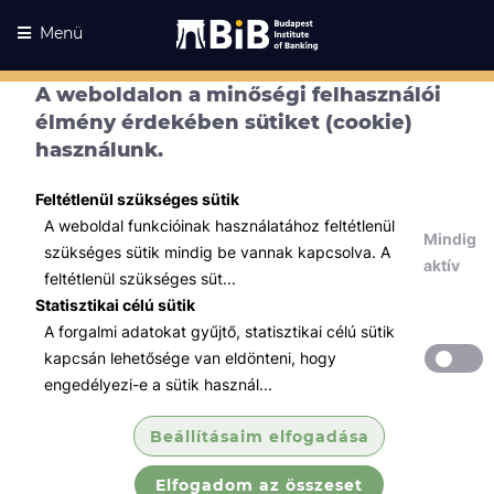
Menü
A weboldalon a minőségi felhasználói
élmény érdekében sütiket (cookie)
használunk.
Feltétlenül szükséges sütik
A weboldal funkcióinak használatához feltétlenül
Mindig
szükséges sütik mindig be vannak kapcsolva. A
aktív
feltétlenül szükséges süt...
Statisztikai célú sütik
A forgalmi adatokat gyűjtő, statisztikai célú sütik
Kurzusaink
Kurzusaink
kapcsán lehetősége van eldönteni, hogy
engedélyezi-e a sütik használ...
Minden témában
Beállításaim elfogadása
Összes
Elfogadom az összeset