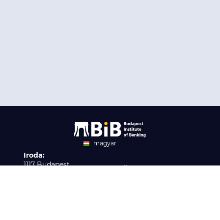
magyar
Iroda:
angol
1117 Budapest,
Ügyfélszolgálat:
Infopark stny. 1. I épület,
H-P 9:00 - 16:00
Nyilvántartási szám:
3. emelet 317. iroda
B/2020/001621
Elérhetőség:
info@bib-edu.hu