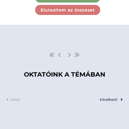
Ebben a kategóriában nincs
Elutasítom az összeset
elérhető kurzus!
OKTATÓINK A TÉMÁBAN
előző
következő