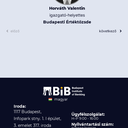
Horváth Valentin
igazgató-helyettes
Budapesti Értéktőzsde
előző
következő
magyar
Iroda:
angol
1117 Budapest,
Ügyfélszolgálat:
Infopark stny. 1. I épület,
H-P 9:00 - 16:00
Nyilvántartási szám:
3. emelet 317. iroda