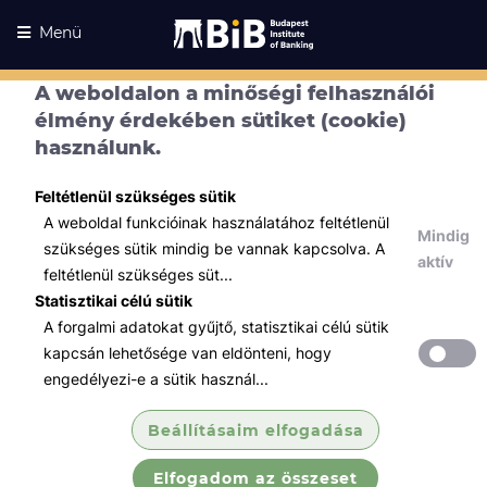
Menü
A weboldalon a minőségi felhasználói
élmény érdekében sütiket (cookie)
használunk.
Kurzusaink
Kurzusaink
Feltétlenül szükséges sütik
A weboldal funkcióinak használatához feltétlenül
Minden témában
Mindig
szükséges sütik mindig be vannak kapcsolva. A
aktív
Összes
feltétlenül szükséges süt...
Statisztikai célú sütik
Tőzsde / Tőkepiac / Befektetés
A forgalmi adatokat gyűjtő, statisztikai célú sütik
Határidős piacok vizsgára
kapcsán lehetősége van eldönteni, hogy
felkészítő tanfo...
engedélyezi-e a sütik használ...
A képzés célja, hogy a hallgatók
Beállításaim elfogadása
megismerjék a határidős piacokra
vonatkozó szabályzatokat és
Elfogadom az összeset