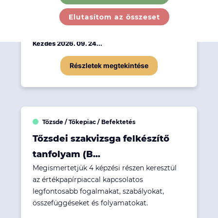
alapfogalmakat, valamint az elméleti háttér
elsajátítása mellett gyakorla...
Elutasítom az összeset
265 430 Ft
KURZUS IDŐPONTJA
Kezdés 2026. 09. 24...
Részletek megtekintése
Tőzsde / Tőkepiac / Befektetés
Tőzsdei szakvizsga felkészítő
tanfolyam (B...
Megismertetjük 4 képzési részen keresztül
az értékpapírpiaccal kapcsolatos
legfontosabb fogalmakat, szabályokat,
összefüggéseket és folyamatokat.