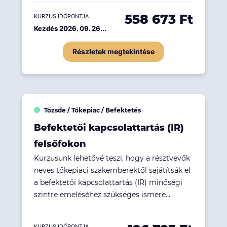
558 673 Ft
KURZUS IDŐPONTJA
Kezdés 2026. 09. 26...
Részletek megtekintése
Tőzsde / Tőkepiac / Befektetés
Befektetői kapcsolattartás (IR)
felsőfokon
Kurzusunk lehetővé teszi, hogy a résztvevők
neves tőkepiaci szakemberektől sajátítsák el
a befektetői kapcsolattartás (IR) minőségi
szintre emeléséhez szükséges ismere...
KURZUS IDŐPONTJA